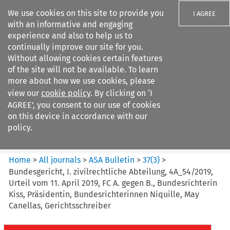
We use cookies on this site to provide you
I AGREE
with an informative and engaging
experience and also to help us to
continually improve our site for you.
Without allowing cookies certain features
of the site will not be available. To learn
Search filters
more about how we use cookies, please
Search content but
view our
cookie policy
. By clicking on ‘I
ASA Bulletin
AGREE’, you consent to our use of cookies
on this device in accordance with our
policy.
Citation search
Home
>
All journals
>
ASA Bulletin
>
37
(
3
)
>
Bundesgericht, I. zivilrechtliche Abteilung, 4A_54/2019,
Urteil vom 11. April 2019, FC A. gegen B., Bundesrichterin
Kiss, Präsidentin, Bundesrichterinnen Niquille, May
Canellas, Gerichtsschreiber