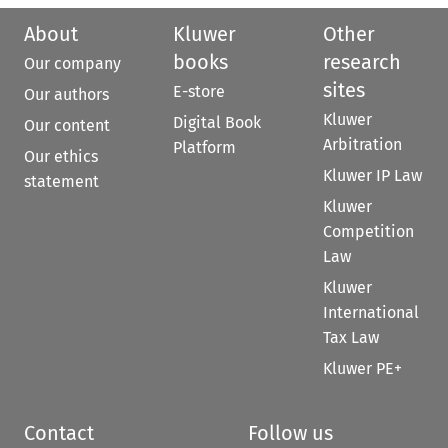
About
Kluwer
Other
books
research
Our company
sites
E-store
Our authors
Kluwer
Digital Book
Our content
Arbitration
Platform
Our ethics
Kluwer IP Law
statement
Kluwer
Competition
Law
Kluwer
International
Tax Law
Kluwer PE+
Contact
Follow us