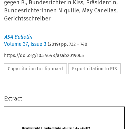
gegen B., Bundesrichterin Kiss, Präsidentin,
Bundesrichterinnen Niquille, May Canellas,
Gerichtsschreiber
ASA Bulletin
Volume
37
,
Issue 3
(
2019
) pp.
732
–
740
https://doi.org/10.54648/asab2019065
Copy citation to clipboard
Export citation to RIS
Extract
Bundesgericht, I. zivilrechtliche Abteilung, 4A_54/2019,  
Urteil vom 11. April 2019, FC A. geg
en B., Bundesrichterin Kiss
, 
Präsidentin, Bundesrichterinnen Niquille, May Canellas, 
Gerichtsschreiber Leemann.  
