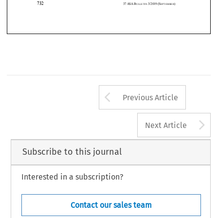
entsprechende  Schreiben  an  die  Parteien  enthielt  unter  dem  Tite
l  «Appeal 









brief» den folgenden Hinweis:  
732 
37
ASA
B
3/2019
(S
) 
ULLETIN 
EPTEMBER
Arrow button us
Previous Article
A
Next Article
Subscribe to this journal
Interested in a subscription?
Contact our sales team