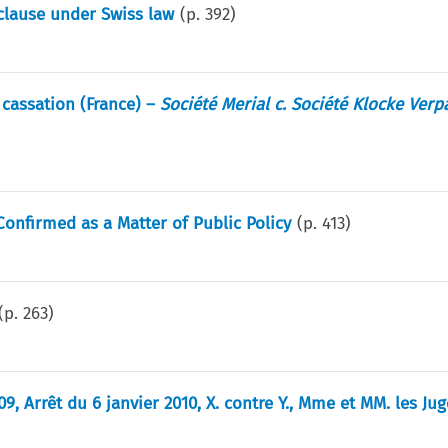
n clause under Swiss law
(p.
392
)
e cassation (France) –
Société Merial c. Société Klocke Ver
onfirmed as a Matter of Public Policy
(p.
413
)
(p.
263
)
09, Arrêt du 6 janvier 2010, X. contre Y., Mme et MM. les Jug