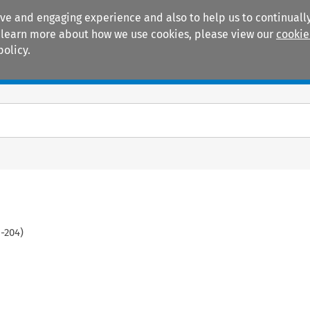
ive and engaging experience and also to help us to continually
 To learn more about how we use cookies, please view our
cookie
policy.
Manuals
Practice areas
1
-
204
)