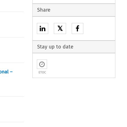
Share
𝕏
Stay up to date
onal –
ETOC