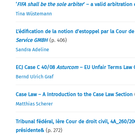
‘
FIFA shall be the sole arbiter
’ – a valid arbitratio
Tina Wüstemann
L’édification de la notion d’estoppel par la Cour d
Service GMBH
(p.
406
)
Sandra Adeline
ECJ Case C 40/08
Asturcom
– EU Unfair Terms Law C
Bernd Ulrich Graf
Case Law – A Introduction to the Case Law Section
Matthias Scherer
Tribunal fédéral, Ière Cour de droit civil, 4A_260/20
présidente&
(p.
272
)