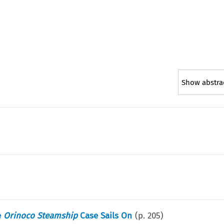
Show abstra
e
Orinoco Steamship
Case Sails On
(p.
205
)