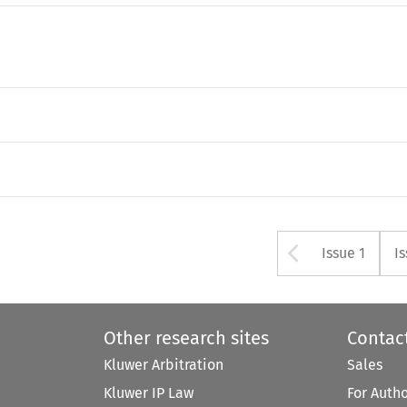
Arrow bu
Issue 1
I
Other research sites
Contac
Kluwer Arbitration
Sales
Kluwer IP Law
For Auth