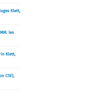
Juges Klett,
 MM. les
in Klett,
on CSF),