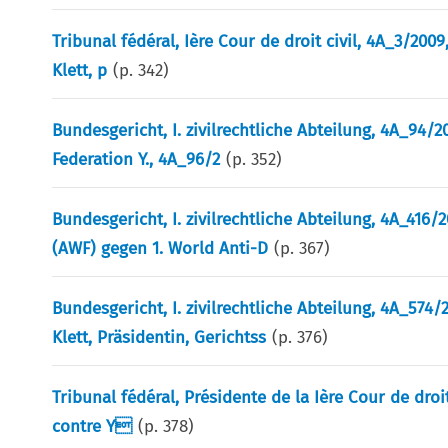
Tribunal fédéral, Ière Cour de droit civil, 4A_3/2009
Klett, p
(p.
342
)
Bundesgericht, I. zivilrechtliche Abteilung, 4A_94/
Federation Y., 4A_96/2
(p.
352
)
Bundesgericht, I. zivilrechtliche Abteilung, 4A_416/
(AWF) gegen 1. World Anti-D
(p.
367
)
Bundesgericht, I. zivilrechtliche Abteilung, 4A_574/
Klett, Präsidentin, Gerichtss
(p.
376
)
Tribunal fédéral, Présidente de la Ière Cour de droit
contre Y
(p.
378
)