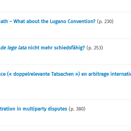
math – What about the Lugano Convention?
(p.
230
)
z
de lege lata
nicht mehr schiedsfähig?
(p.
253
)
nce (« doppelrelevante Tatsachen ») en arbitrage internati
itration in multiparty disputes
(p.
380
)