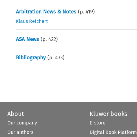
Arbitration News & Notes
(p.
419
)
Klaus Reichert
ASA News
(p.
422
)
Bibliography
(p.
433
)
About
Kluwer books
Our company
E-store
Our authors
Digital Book Platform