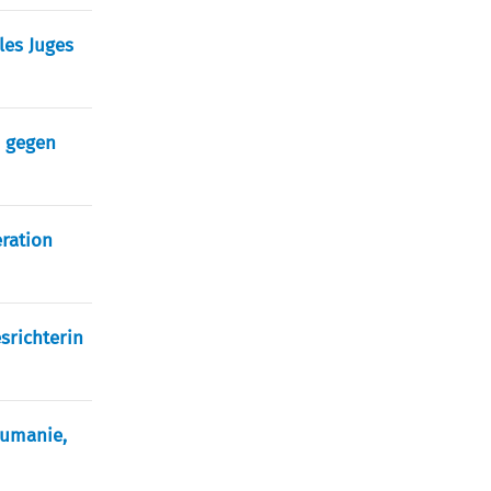
 les Juges
G gegen
eration
esrichterin
Roumanie,