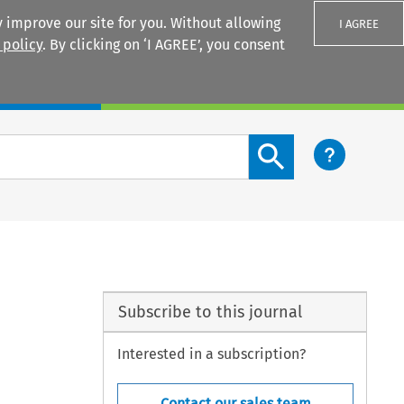
 improve our site for you. Without allowing
I AGREE
 policy
. By clicking on ‘I AGREE’, you consent
Login
Search content button
Subscribe to this journal
Interested in a subscription?
Contact our sales team