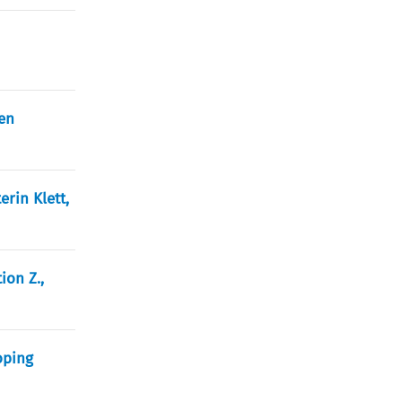
gen
erin Klett,
ion Z.,
oping