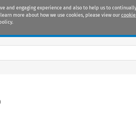
ive and engaging experience and also to help us to continually
 To learn more about how we use cookies, please view our
cookie
policy.
Manuals
Practice areas
)