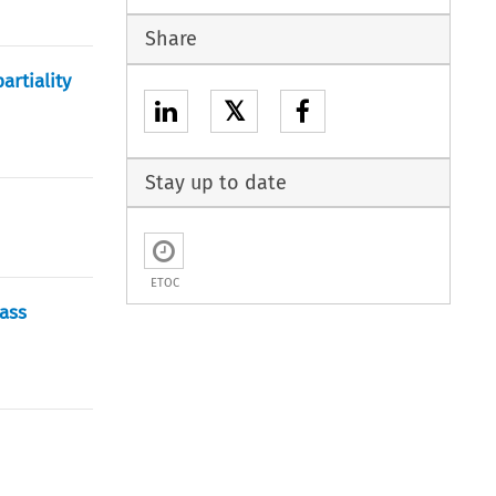
Share
artiality
𝕏
Stay up to date
ETOC
lass