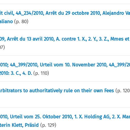
t civil, 4A_234/2010, Arrêt du 29 octobre 2010, Alejandro V
taliano
(p.
80
)
 Arrêt du 13 avril 2010, A. contre 1. X., 2. Y., 3. Z., Mmes et
07
)
2010; 4A_399/2010, Urteil vom 10. November 2010, 4A_399/201
10: 3. C., 4. D.
(p.
110
)
bitrators to authoritatively rule on their own Fees
(p.
120
2010, Urteil vom 25. Oktober 2010, 1. X. Holding AG, 2. X. 
terin Klett, Präsid
(p.
129
)