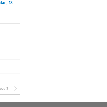
lan, 18
Arrow button used to open
ssue 2