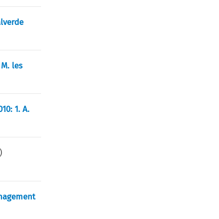
alverde
 M. les
0: 1. A.
)
Management