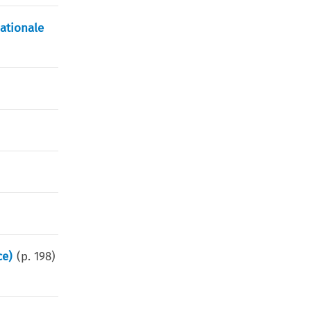
nationale
ce)
(p.
198
)