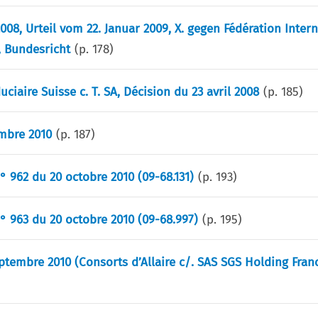
2008, Urteil vom 22. Januar 2009, X. gegen Fédération Inter
, Bundesricht
(p.
178
)
iaire Suisse c. T. SA, Décision du 23 avril 2008
(p.
185
)
embre 2010
(p.
187
)
° 962 du 20 octobre 2010 (09-68.131)
(p.
193
)
° 963 du 20 octobre 2010 (09-68.997)
(p.
195
)
eptembre 2010 (Consorts d’Allaire c/. SAS SGS Holding Fran