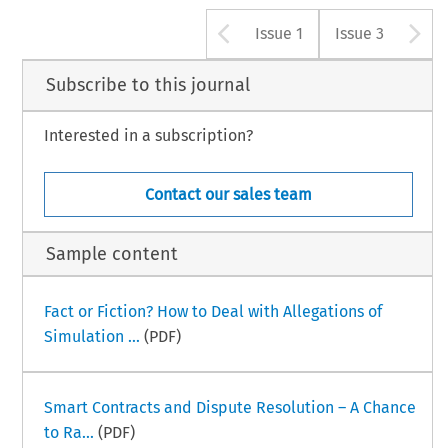
Arrow button u
A
Issue 1
Issue 3
Subscribe to this journal
Interested in a subscription?
Contact our sales team
Sample content
Fact or Fiction? How to Deal with Allegations of
Simulation ...
(PDF)
Smart Contracts and Dispute Resolution – A Chance
to Ra...
(PDF)