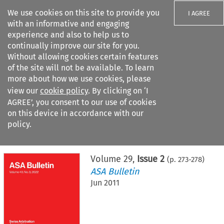
We use cookies on this site to provide you
I AGREE
with an informative and engaging
experience and also to help us to
continually improve our site for you.
Without allowing cookies certain features
of the site will not be available. To learn
Search filters
more about how we use cookies, please
Search content but
view our
cookie policy
. By clicking on ‘I
AGREE’, you consent to our use of cookies
on this device in accordance with our
Citation search
policy.
Home
>
All journals
>
ASA Bulletin
>
Issue 2
Volume
29
,
Issue 2
(p.
273
-
278
)
ASA Bulletin
Jun 2011