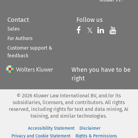
Contact
Follow us
Sales
Follow us on 
Follow us on Fac
𝕏
Follow us 
Follow
For Authors
Customer support &
feedback
When you have to be
right
©
2026
Kluwer Law International BV, and/or its
subsidiaries, licensors, and contributors. All rights
reserved, including rights for text and data mining, AI
training, and similar technologies.
Accessibility Statement
Disclaimer
Privacy and Cookie Statement
Rights & Permissions