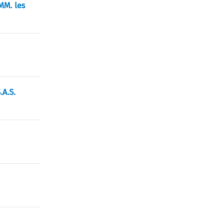
 MM. les
.A.S.