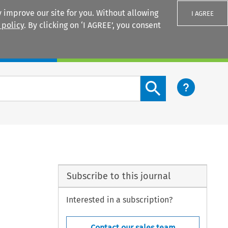
 improve our site for you. Without allowing
I AGREE
 policy
. By clicking on ‘I AGREE’, you consent
Login
Search content button
Subscribe to this journal
Interested in a subscription?
Contact our sales team