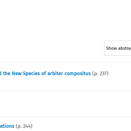
Show abstra
d the New Species of arbiter compositus
(p.
237
)
rations
(p.
244
)