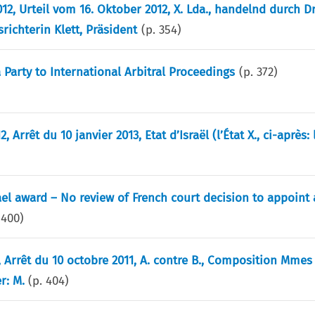
012, Urteil vom 16. Oktober 2012, X. Lda., handelnd durch Dr
richterin Klett, Präsident
(p.
354
)
 Party to International Arbitral Proceedings
(p.
372
)
 Arrêt du 10 janvier 2013, Etat d’Israël (l’État X., ci-après: 
el award – No review of French court decision to appoint 
.
400
)
1, Arrêt du 10 octobre 2011, A. contre B., Composition Mmes 
er: M.
(p.
404
)