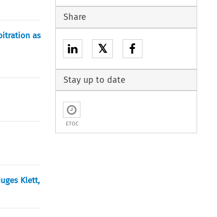
Share
bitration as
𝕏
Stay up to date
ETOC
Juges Klett,