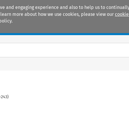
ive and engaging experience and also to help us to continually
 To learn more about how we use cookies, please view our
cookie
policy.
Manuals
Practice areas
-
243
)