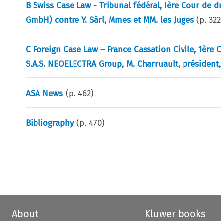
B Swiss Case Law - Tribunal fédéral, Ière Cour de d
GmbH) contre Y. Sàrl, Mmes et MM. les Juges
(p.
322
C Foreign Case Law – France Cassation Civile, 1ère 
S.A.S. NEOELECTRA Group, M. Charruault, président
ASA News
(p.
462
)
Bibliography
(p.
470
)
About
Kluwer books