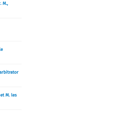
. M.,
le
arbitrator
et M. les