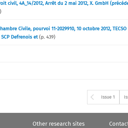
roit civil, 4A_14/2012, Arrêt du 2 mai 2012, X. GmbH (précé
)
Chambre Civile, pourvoi 11-2029910, 10 octobre 2012, TECSO
, SCP Defrenois et
(p.
439
)
Arrow bu
Issue 1
I
Other research sites
Contac