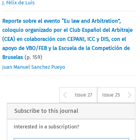
J. Félix de Luis
Reporte sobre el evento “Eu law and Arbitration”,
coloquio organizado por el Club Español del Arbitraje
(CEA) en colaboración con CEPANI, ICC y DIS, con el
apoyo de VBO/FEB y la Escuela de la Competición de
Bruselas
(p.
159
)
Juan Manuel Sanchez Pueyo
Arrow button us
A
Issue 27
Issue 25
Subscribe to this journal
Interested in a subscription?