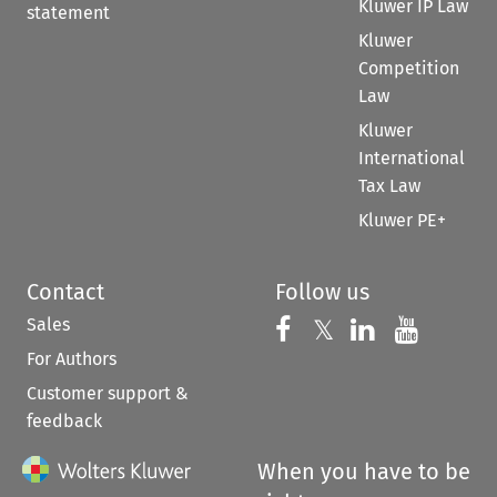
Kluwer IP Law
statement
Kluwer
Competition
Law
Kluwer
International
Tax Law
Kluwer PE+
Contact
Follow us
Sales
Follow us on 
Follow us on Fac
𝕏
Follow us 
Follow
For Authors
Customer support &
feedback
When you have to be