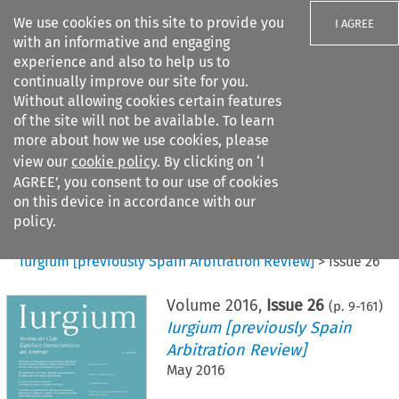
We use cookies on this site to provide you
I AGREE
with an informative and engaging
experience and also to help us to
continually improve our site for you.
Without allowing cookies certain features
of the site will not be available. To learn
Search filters
more about how we use cookies, please
Search content but
view our
cookie policy
. By clicking on ‘I
AGREE’, you consent to our use of cookies
on this device in accordance with our
Citation search
policy.
Home
>
All journals
>
Iurgium [previously Spain Arbitration Review]
>
Issue 26
Volume
2016
,
Issue 26
(p.
9
-
161
)
Iurgium [previously Spain
Arbitration Review]
May 2016