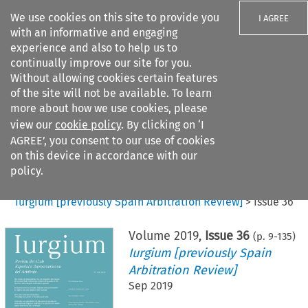
We use cookies on this site to provide you
I AGREE
with an informative and engaging
experience and also to help us to
continually improve our site for you.
Without allowing cookies certain features
of the site will not be available. To learn
Search filters
more about how we use cookies, please
Search content but
view our
cookie policy
. By clicking on ‘I
AGREE’, you consent to our use of cookies
on this device in accordance with our
Citation search
policy.
Home
>
All journals
>
Iurgium [previously Spain Arbitration Review]
>
Issue 36
Volume
2019
,
Issue 36
(p.
9
-
135
)
Iurgium [previously Spain
Arbitration Review]
Sep 2019