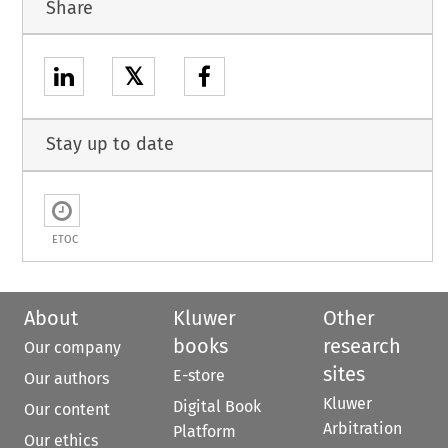
Share
𝕏
Stay up to date
ETOC
About
Kluwer
Other
books
research
Our company
sites
E-store
Our authors
Kluwer
Digital Book
Our content
Arbitration
Platform
Our ethics