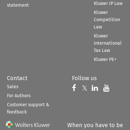
Kluwer IP Law
statement
Kluwer
Competition
Law
Kluwer
International
Tax Law
Kluwer PE+
Contact
Follow us
Sales
Follow us on 
Follow us on Fac
𝕏
Follow us 
Follow
For Authors
Customer support &
feedback
When you have to be