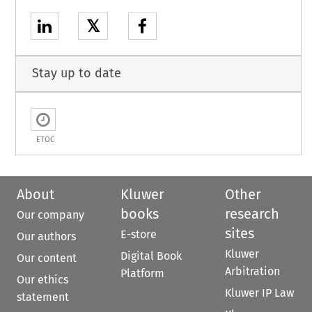
𝕏
Stay up to date
ETOC
About
Kluwer
Other
books
research
Our company
sites
E-store
Our authors
Kluwer
Digital Book
Our content
Arbitration
Platform
Our ethics
Kluwer IP Law
statement