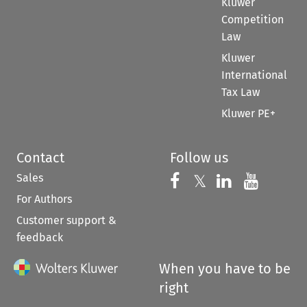
Kluwer
Competition
Law
Kluwer
International
Tax Law
Kluwer PE+
Contact
Follow us
Sales
Follow us on 
Follow us on Fac
𝕏
Follow us 
Follow
For Authors
Customer support &
feedback
When you have to be
right