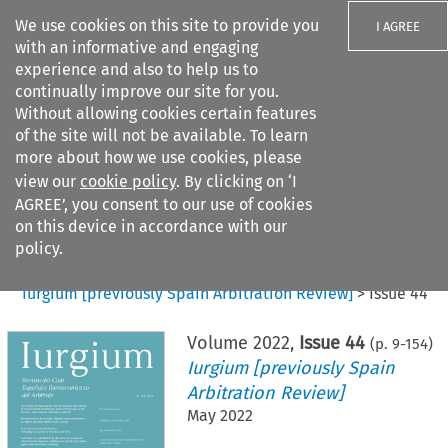
We use cookies on this site to provide you
I AGREE
with an informative and engaging
experience and also to help us to
continually improve our site for you.
Without allowing cookies certain features
of the site will not be available. To learn
Search filters
more about how we use cookies, please
Search content but
view our
cookie policy
. By clicking on ‘I
AGREE’, you consent to our use of cookies
on this device in accordance with our
Citation search
policy.
Home
>
All journals
>
Iurgium [previously Spain Arbitration Review]
>
Issue 44
Volume
2022
,
Issue 44
(p.
9
-
154
)
Iurgium [previously Spain
Arbitration Review]
May 2022