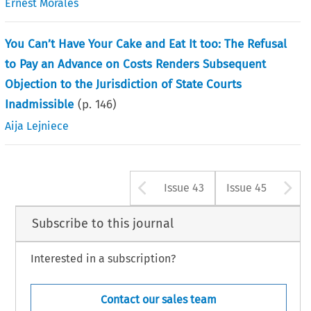
Ernest Morales
You Can’t Have Your Cake and Eat It too: The Refusal
to Pay an Advance on Costs Renders Subsequent
Objection to the Jurisdiction of State Courts
Inadmissible
(p.
146
)
Aija Lejniece
Arrow button use
A
Issue 43
Issue 45
Subscribe to this journal
Interested in a subscription?
Contact our sales team