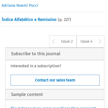
Adriana Noemi Pucci
Índice Alfabético e Remissivo
(p.
227
)
Arrow button u
A
Issue 2
Issue 4
Subscribe to this journal
Interested in a subscription?
Contact our sales team
Sample content