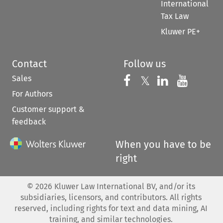
International
Tax Law
Kluwer PE+
Contact
Follow us
Sales
Follow us on 
Follow us on Fac
𝕏
Follow us 
Follow
For Authors
Customer support &
feedback
When you have to be
right
©
2026
Kluwer Law International BV, and/or its
subsidiaries, licensors, and contributors. All rights
reserved, including rights for text and data mining, AI
training, and similar technologies.