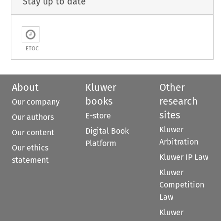
Stay up to date
ETOC
About
Kluwer
Other
books
research
Our company
sites
E-store
Our authors
Kluwer
Digital Book
Our content
Arbitration
Platform
Our ethics
Kluwer IP Law
statement
Kluwer
Competition
Law
Kluwer