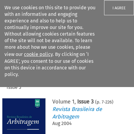
We use cookies on this site to provide you
I AGREE
with an informative and engaging
experience and also to help us to
continually improve our site for you.
Without allowing cookies certain features
of the site will not be available. To learn
Search filters
more about how we use cookies, please
Search content but
view our
cookie policy
. By clicking on ‘I
AGREE’, you consent to our use of cookies
on this device in accordance with our
Citation search
policy.
Home
>
All journals
>
Revista Brasileira de Arbitragem
>
Issue 3
Volume
1
,
Issue 3
(p.
7
-
226
)
Revista Brasileira de
Arbitragem
Aug 2004