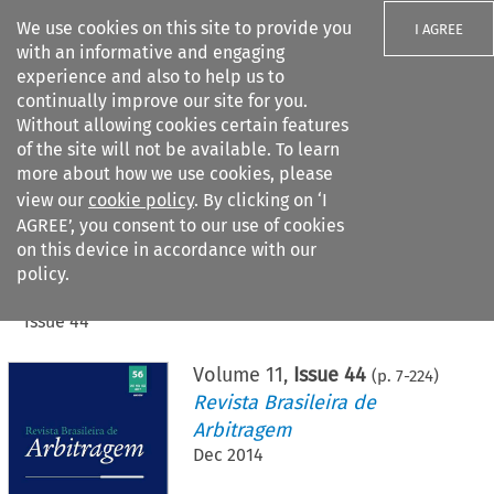
We use cookies on this site to provide you
I AGREE
with an informative and engaging
experience and also to help us to
continually improve our site for you.
Without allowing cookies certain features
of the site will not be available. To learn
Search filters
more about how we use cookies, please
Search content but
view our
cookie policy
. By clicking on ‘I
AGREE’, you consent to our use of cookies
on this device in accordance with our
Citation search
policy.
Home
>
All journals
>
Revista Brasileira de Arbitragem
>
Issue 44
Volume
11
,
Issue 44
(p.
7
-
224
)
Revista Brasileira de
Arbitragem
Dec 2014