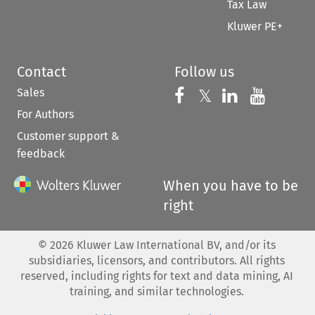
Tax Law
Kluwer PE+
Contact
Follow us
Sales
Follow us on 
Follow us on Fac
𝕏
Follow us 
Follow
For Authors
Customer support &
feedback
When you have to be
right
©
2026
Kluwer Law International BV, and/or its
subsidiaries, licensors, and contributors. All rights
reserved, including rights for text and data mining, AI
training, and similar technologies.