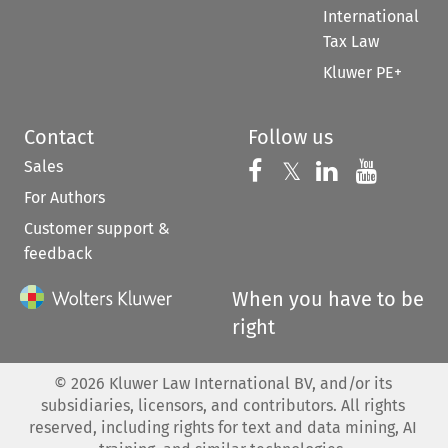
International
Tax Law
Kluwer PE+
Contact
Follow us
Sales
Follow us on 
Follow us on Fac
𝕏
Follow us 
Follow
For Authors
Customer support &
feedback
When you have to be
right
©
2026
Kluwer Law International BV, and/or its
subsidiaries, licensors, and contributors. All rights
reserved, including rights for text and data mining, AI