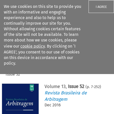
We use cookies on this site to provide you
I AGREE
with an informative and engaging
experience and also to help us to
continually improve our site for you.
Without allowing cookies certain features
of the site will not be available. To learn
Search filters
more about how we use cookies, please
Search content but
view our
cookie policy
. By clicking on ‘I
AGREE’, you consent to our use of cookies
on this device in accordance with our
Citation search
policy.
Home
>
All journals
>
Revista Brasileira de Arbitragem
>
Issue 52
Volume
13
,
Issue 52
(p.
7
-
252
)
Revista Brasileira de
Arbitragem
Dec 2016