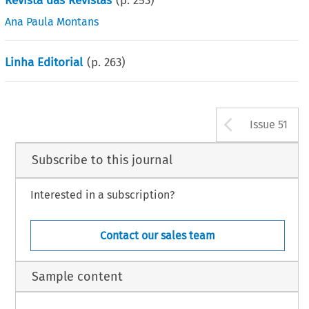
Revista das Revistas
(p.
253
)
Ana Paula Montans
Linha Editorial
(p.
263
)
Arrow b
Issue 51
Subscribe to this journal
Interested in a subscription?
Contact our sales team
Sample content