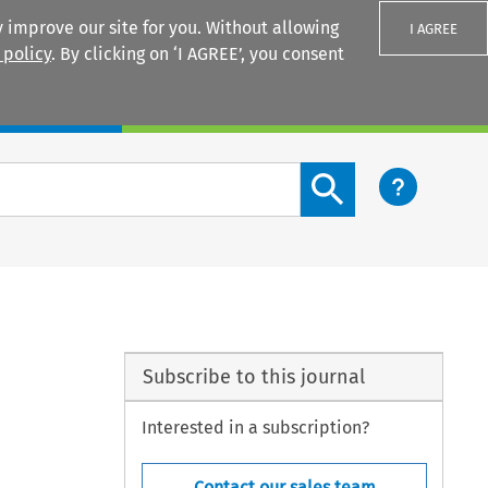
 improve our site for you. Without allowing
I AGREE
 policy
. By clicking on ‘I AGREE’, you consent
Login
Search content button
Subscribe to this journal
Interested in a subscription?
Contact our sales team