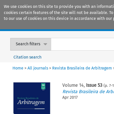
We use cookies on this site to provide you with an informat
cookies certain features of the site will not be available.
to our use of cookies on this device in accordance with our 
Home
Journals
Encyclopaedias
Search filters
Citation search
Home
>
All journals
>
Revista Brasileira de Arbitragem
Volume
14
,
Issue 53
(p.
7
-
Revista Brasileira de Arb
Apr 2017