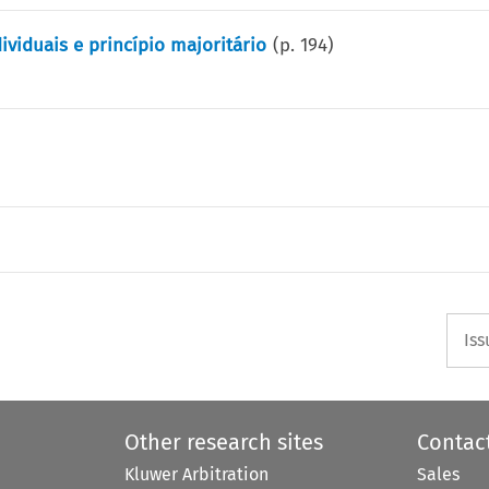
viduais e princípio majoritário
(p.
194
)
Iss
Other research sites
Contac
Kluwer Arbitration
Sales