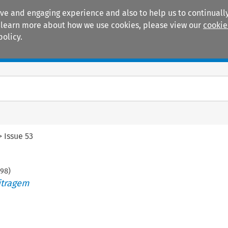
ive and engaging experience and also to help us to continually
 To learn more about how we use cookies, please view our
cookie
policy.
Manuals
Practice areas
>
Issue 53
198
)
itragem