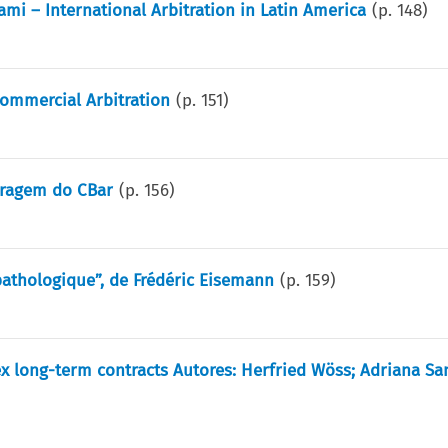
mi – International Arbitration in Latin America
(p.
148
)
ommercial Arbitration
(p.
151
)
itragem do CBar
(p.
156
)
 pathologique”, de Frédéric Eisemann
(p.
159
)
ex long-term contracts Autores: Herfried Wöss; Adriana S
)