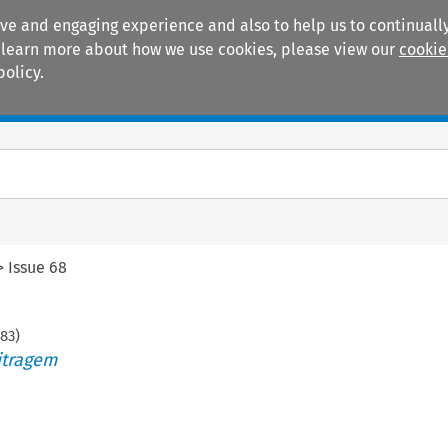
ive and engaging experience and also to help us to continually
 To learn more about how we use cookies, please view our
cookie
policy.
Manuals
Practice areas
>
Issue 68
283
)
itragem