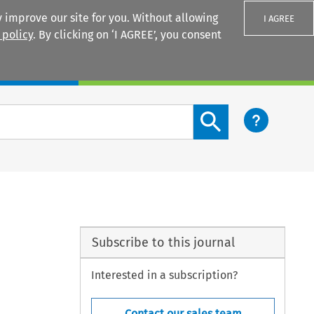
 improve our site for you. Without allowing
I AGREE
 policy
. By clicking on ‘I AGREE’, you consent
Login
Search content button
Subscribe to this journal
Interested in a subscription?
Contact our sales team