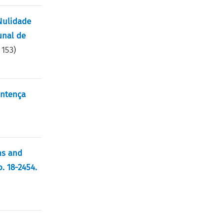
 Nulidade
unal de
.
153
)
entença
ns and
. 18-2454.