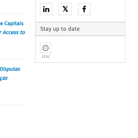
𝕏
e Capitais
Stay up to date
r Access to
ETOC
Disputas
ças