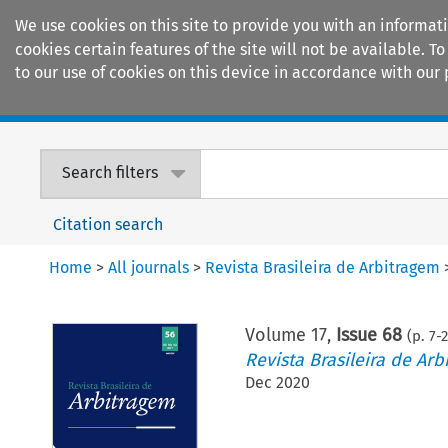
We use cookies on this site to provide you with an informat
cookies certain features of the site will not be available.
to our use of cookies on this device in accordance with our 
Home
Journals
Encyclopaedias
Search filters
Citation search
Home
>
All journals
>
Revista Brasileira de Arbitragem
Volume
17
,
Issue 68
(p.
7
-
Revista Brasileira de Arb
Dec 2020