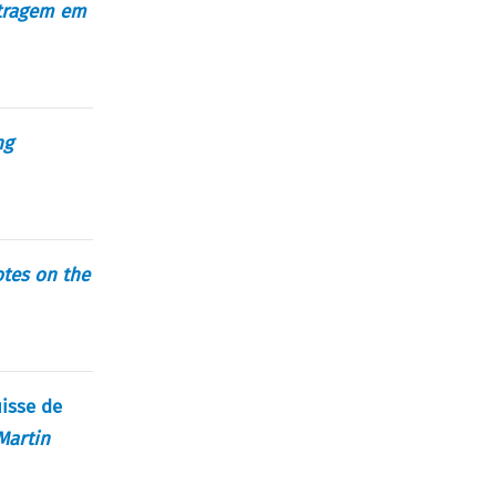
itragem em
ng
tes on the
uisse de
Martin