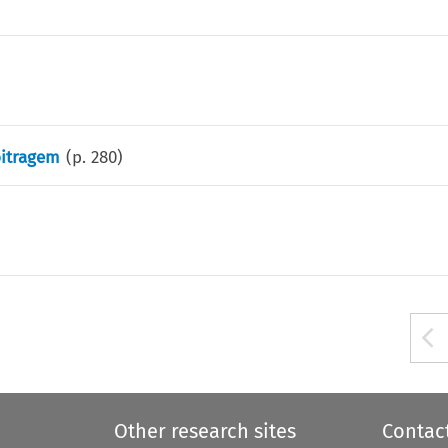
bitragem
(p.
280
)
Other research sites
Contac