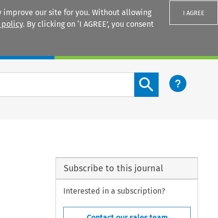
 improve our site for you. Without allowing
I AGREE
 policy
. By clicking on ‘I AGREE’, you consent
Login
Search content button
Subscribe to this journal
Interested in a subscription?
Contact our sales team