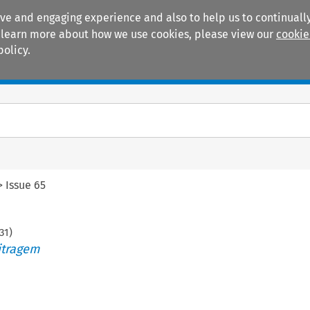
ive and engaging experience and also to help us to continually
 To learn more about how we use cookies, please view our
cookie
policy.
Manuals
Practice areas
>
Issue 65
31
)
itragem