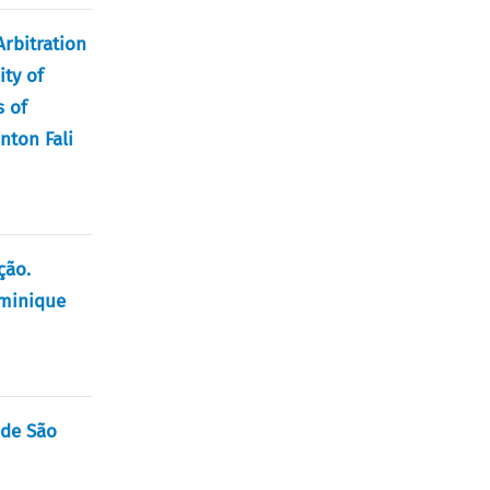
Arbitration
ity of
s of
nton Fali
ção.
ominique
 de São