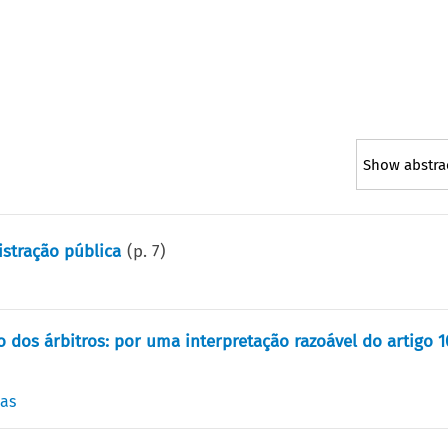
Show abstra
istração pública
(p.
7
)
os árbitros: por uma interpretação razoável do artigo 1
nas