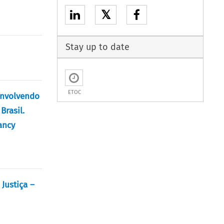
𝕏
Stay up to date
ETOC
 Envolvendo
Brasil.
ancy
 Justiça –