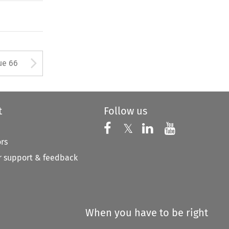
Arrow button used to open
ue 66
t
Follow us
Follow us on X
Follow us on Faceboo
𝕏
Follow us on 
Follow us
ors
 support & feedback
When you have to be right