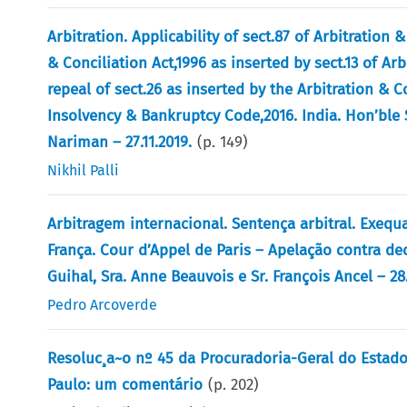
Arbitration. Applicability of sect.87 of Arbitration &
& Conciliation Act,1996 as inserted by sect.13 of Ar
repeal of sect.26 as inserted by the Arbitration & 
Insolvency & Bankruptcy Code,2016. India. Hon’ble 
Nariman – 27.11.2019.
(p.
149
)
Nikhil Palli
Arbitragem internacional. Sentença arbitral. Exequ
França. Cour d’Appel de Paris – Apelação contra d
Guihal, Sra. Anne Beauvois e Sr. François Ancel – 28
Pedro Arcoverde
Resoluc¸a~o nº 45 da Procuradoria-Geral do Estado
Paulo: um comentário
(p.
202
)