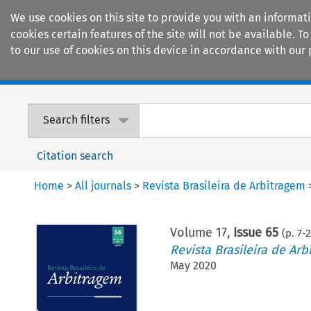
We use cookies on this site to provide you with an informat
cookies certain features of the site will not be available.
to our use of cookies on this device in accordance with our 
Home
Journals
Encyclopaedias
Search filters
Citation search
Home
>
All journals
>
Revista Brasileira de Arbitragem
Volume
17
,
Issue 65
(p.
7
-
2
Revista Brasileira de Arb
May 2020