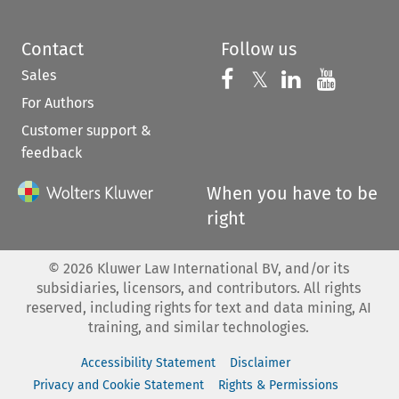
Contact
Follow us
Sales
Follow us on 
Follow us on Fac
𝕏
Follow us 
Follow
For Authors
Customer support &
feedback
When you have to be
right
©
2026
Kluwer Law International BV, and/or its
subsidiaries, licensors, and contributors. All rights
reserved, including rights for text and data mining, AI
training, and similar technologies.
Accessibility Statement
Disclaimer
Privacy and Cookie Statement
Rights & Permissions