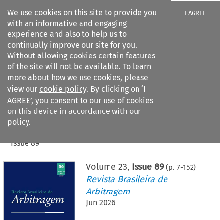
We use cookies on this site to provide you
I AGREE
with an informative and engaging
experience and also to help us to
continually improve our site for you.
Without allowing cookies certain features
of the site will not be available. To learn
Search filters
more about how we use cookies, please
Search content but
view our
cookie policy
. By clicking on ‘I
AGREE’, you consent to our use of cookies
on this device in accordance with our
Citation search
policy.
Home
>
All journals
>
Revista Brasileira de Arbitragem
>
Issue 89
Volume
23
,
Issue 89
(p.
7
-
152
)
Revista Brasileira de
Arbitragem
Jun 2026