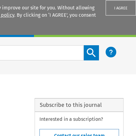
 improve our site for you. Without allowing
I AGREE
 policy
. By clicking on ‘I AGREE’, you consent
Login
Search content button
Subscribe to this journal
Interested in a subscription?
Contact our sales team