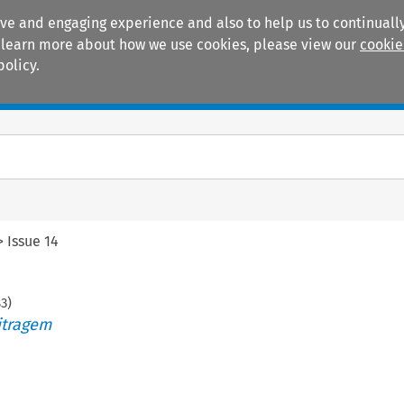
ive and engaging experience and also to help us to continually
 To learn more about how we use cookies, please view our
cookie
policy.
Manuals
Practice areas
>
Issue 14
83
)
itragem