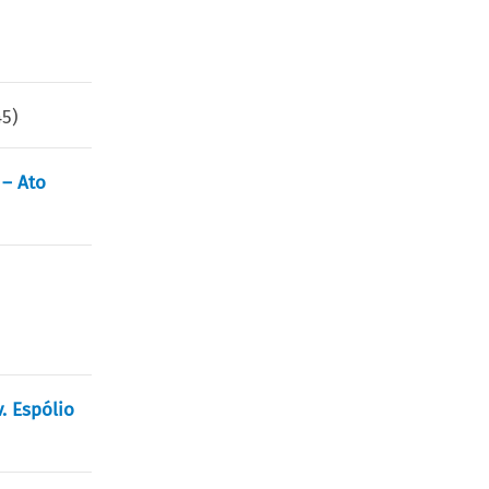
45
)
 – Ato
. Espólio