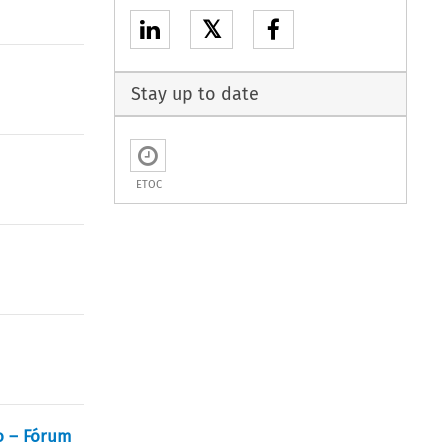
𝕏
Stay up to date
ETOC
io – Fórum