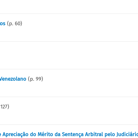
dos
(p.
60
)
 Venezolano
(p.
99
)
.
127
)
 Apreciação do Mérito da Sentença Arbitral pelo Judiciár