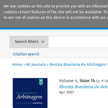
We use cookies on this site to provide you with an informat
cookies certain features of the site will not be available.
to our use of cookies on this device in accordance with our 
Home
Journals
Encyclopaedias
Search filters
Citation search
Home
>
All journals
>
Revista Brasileira de Arbitragem
Volume
4
,
Issue 14
(p.
9
-
1
Revista Brasileira de Arb
Apr 2007