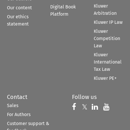
Kluwer
Digital Book
Our content
Arbitration
Platform
Our ethics
Kluwer IP Law
statement
Kluwer
Competition
Law
Kluwer
International
Tax Law
Kluwer PE+
Contact
Follow us
Sales
Follow us on 
Follow us on Fac
𝕏
Follow us 
Follow
For Authors
Customer support &