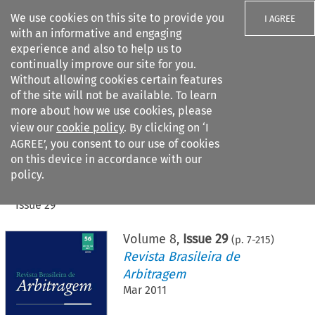
We use cookies on this site to provide you
I AGREE
with an informative and engaging
experience and also to help us to
continually improve our site for you.
Without allowing cookies certain features
of the site will not be available. To learn
Search filters
more about how we use cookies, please
Search content but
view our
cookie policy
. By clicking on ‘I
AGREE’, you consent to our use of cookies
on this device in accordance with our
Citation search
policy.
Home
>
All journals
>
Revista Brasileira de Arbitragem
>
Issue 29
Volume
8
,
Issue 29
(p.
7
-
215
)
Revista Brasileira de
Arbitragem
Mar 2011