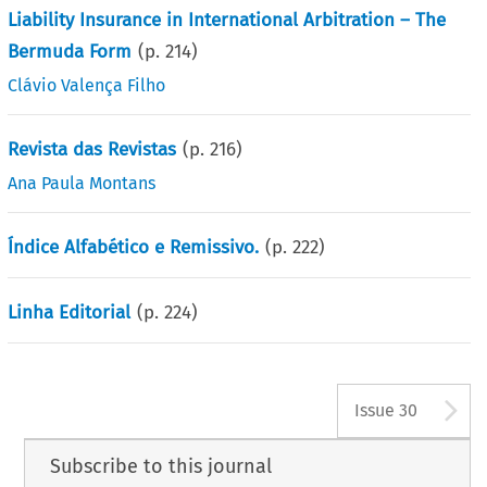
Liability Insurance in International Arbitration – The
Bermuda Form
(p.
214
)
Clávio Valença Filho
Revista das Revistas
(p.
216
)
Ana Paula Montans
Índice Alfabético e Remissivo.
(p.
222
)
Linha Editorial
(p.
224
)
A
Issue 30
Subscribe to this journal