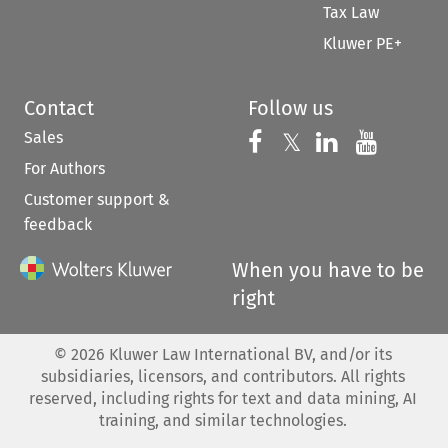
Tax Law
Kluwer PE+
Contact
Follow us
Sales
Follow us on 
Follow us on Fac
𝕏
Follow us 
Follow
For Authors
Customer support &
feedback
When you have to be
right
©
2026
Kluwer Law International BV, and/or its
subsidiaries, licensors, and contributors. All rights
reserved, including rights for text and data mining, AI
training, and similar technologies.