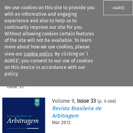
We use cookies on this site to provide you
I AGREE
with an informative and engaging
experience and also to help us to
continually improve our site for you.
Without allowing cookies certain features
of the site will not be available. To learn
Search filters
more about how we use cookies, please
Search content but
view our
cookie policy
. By clicking on ‘I
AGREE’, you consent to our use of cookies
on this device in accordance with our
Citation search
policy.
Home
>
All journals
>
Revista Brasileira de Arbitragem
>
Issue 33
Volume
9
,
Issue 33
(p.
9
-
268
)
Revista Brasileira de
Arbitragem
Mar 2012