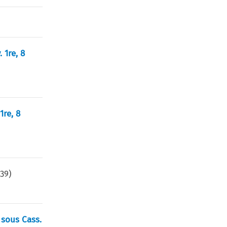
 1re, 8
1re, 8
139
)
e sous Cass.