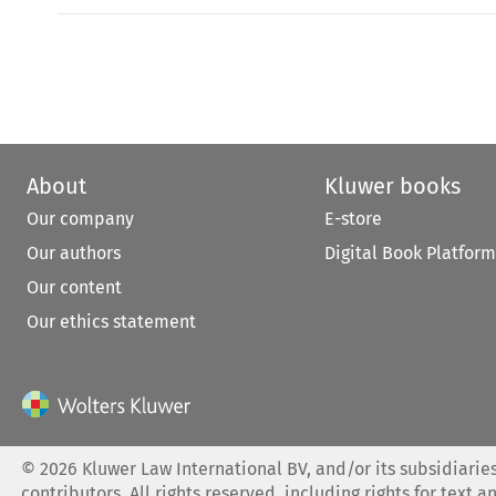
About
Kluwer books
Our company
E-store
Our authors
Digital Book Platform
Our content
Our ethics statement
©
2026
Kluwer Law International BV, and/or its subsidiaries
contributors. All rights reserved, including rights for text a