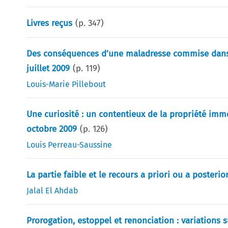
Livres reçus
(p.
347
)
Des conséquences d’une maladresse commise dans la 
juillet 2009
(p.
119
)
Louis-Marie Pillebout
Une curiosité : un contentieux de la propriété immob
octobre 2009
(p.
126
)
Louis Perreau-Saussine
La partie faible et le recours a priori ou a posteriori
Jalal El Ahdab
Prorogation, estoppel et renonciation : variations su