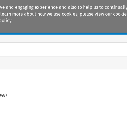
ive and engaging experience and also to help us to continually
 To learn more about how we use cookies, please view our
cookie
policy.
Manuals
Practice areas
348
)