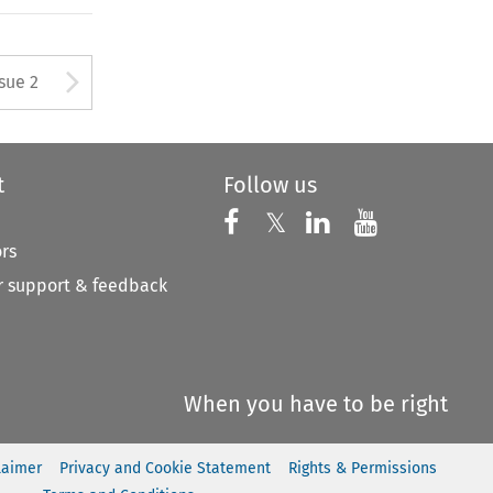
Arrow button used to open
ssue 2
t
Follow us
Follow us on X
Follow us on Faceboo
𝕏
Follow us on 
Follow us
ors
 support & feedback
When you have to be right
laimer
Privacy and Cookie Statement
Rights & Permissions