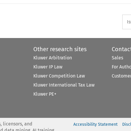
I
Other research sites
Contac
Kluwer Arbitration
Sales
Kluwer IP Law
For Auth
Kluwer Competition Law
Customer
Kluwer International Tax Law
Kluwer PE+
, licensors, and
Accessibility Statement
Disc
nd data mining, AI training,