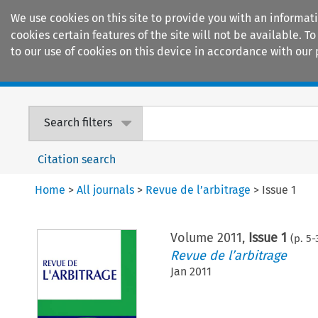
We use cookies on this site to provide you with an informat
cookies certain features of the site will not be available.
to our use of cookies on this device in accordance with our 
Home
Journals
Encyclopaedias
Search filters
Citation search
Home
>
All journals
>
Revue de l’arbitrage
>
Issue 1
Volume
2011
,
Issue 1
(p.
5
-
Revue de l’arbitrage
Jan 2011