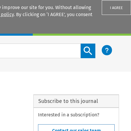
 improve our site for you. Without allowing
I AGREE
 policy
. By clicking on ‘I AGREE’, you consent
Login
Search content button
Subscribe to this journal
Interested in a subscription?
Contact our sales team