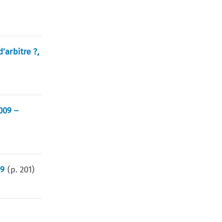
’arbitre ?,
009 –
09
(p.
201
)