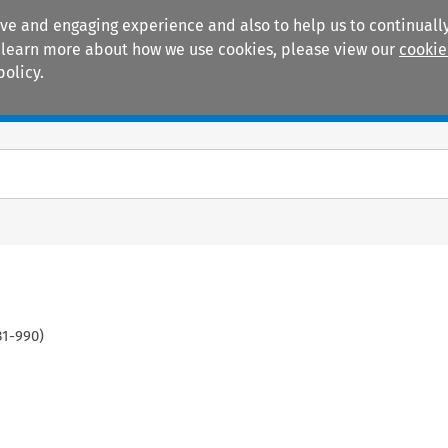
ive and engaging experience and also to help us to continually
 To learn more about how we use cookies, please view our
cookie
policy.
Manuals
Practice areas
31
-
990
)