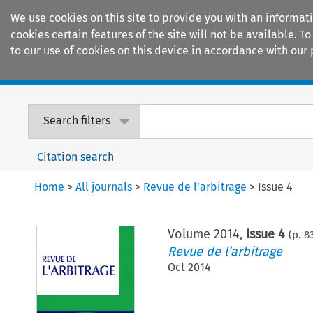
We use cookies on this site to provide you with an informat
cookies certain features of the site will not be available.
to our use of cookies on this device in accordance with our 
Home
Journals
Encyclopaedias
Search filters
Citation search
Home
>
All journals
>
Revue de l’arbitrage
>
Issue 4
Volume
2014
,
Issue 4
(p.
8
Revue de l’arbitrage
Oct 2014