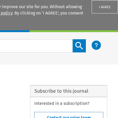
 improve our site for you. Without allowing
I AGREE
 policy
. By clicking on ‘I AGREE’, you consent
Login
Search content button
Subscribe to this journal
Interested in a subscription?
Contact our sales team