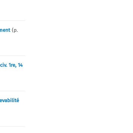
ement
(p.
v. 1re, 14
evabilité