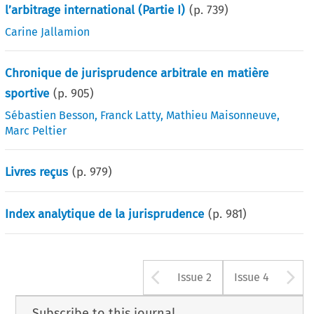
l’arbitrage international (Partie I)
(p.
739
)
Carine Jallamion
Chronique de jurisprudence arbitrale en matière
sportive
(p.
905
)
Sébastien Besson
,
Franck Latty
,
Mathieu Maisonneuve
,
Marc Peltier
Livres reçus
(p.
979
)
Index analytique de la jurisprudence
(p.
981
)
Arrow button u
A
Issue 2
Issue 4
Subscribe to this journal