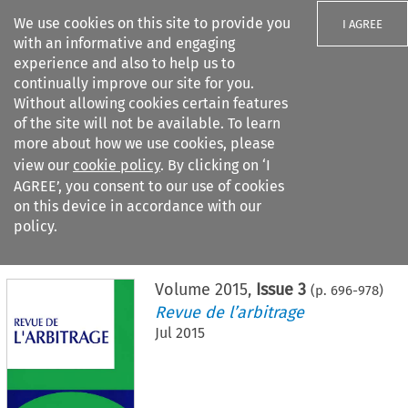
We use cookies on this site to provide you
I AGREE
with an informative and engaging
experience and also to help us to
continually improve our site for you.
Without allowing cookies certain features
of the site will not be available. To learn
Search filters
more about how we use cookies, please
Search content but
view our
cookie policy
. By clicking on ‘I
AGREE’, you consent to our use of cookies
on this device in accordance with our
Citation search
policy.
Home
>
All journals
>
Revue de l’arbitrage
>
Issue 3
Volume
2015
,
Issue 3
(p.
696
-
978
)
Revue de l’arbitrage
Jul 2015