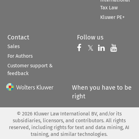
Tax Law
Kluwer PE+
Contact
Follow us
Sales
Follow us on 
Follow us on Fac
𝕏
Follow us 
Follow
For Authors
Customer support &
feedback
When you have to be
right
©
2026
Kluwer Law International BV, and/or its
subsidiaries, licensors, and contributors. All rights
reserved, including rights for text and data mining, AI
training, and similar technologies.