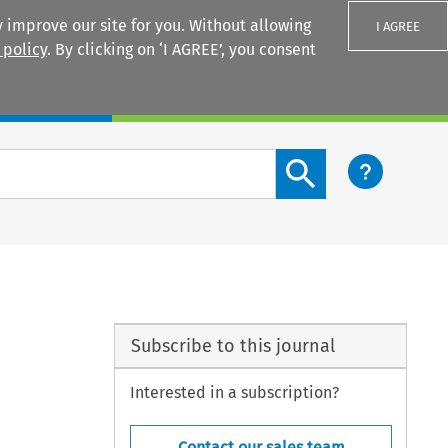
 improve our site for you. Without allowing
I AGREE
 policy
. By clicking on ‘I AGREE’, you consent
Login
Search content button
Subscribe to this journal
Interested in a subscription?
Contact our sales team