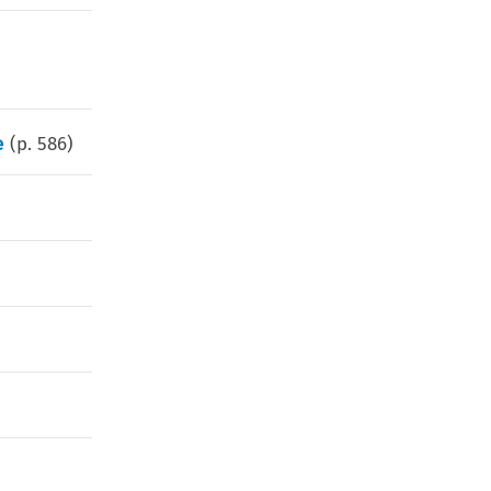
e
(p.
586
)