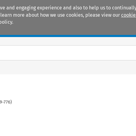
ive and engaging experience and also to help us to continually
 To learn more about how we use cookies, please view our
cookie
policy.
Manuals
Practice areas
9
-
776
)