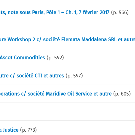
, note sous Paris, Pôle 1 – Ch. 1, 7 février 2017
(p.
566
)
ecture Workshop 2 c/ société Elemata Maddalena SRL et autr
SA Ascot Commodities
(p.
592
)
utre c/ société CTI et autres
(p.
597
)
perations c/ société Maridive Oil Service et autre
(p.
605
)
 Justice
(p.
773
)