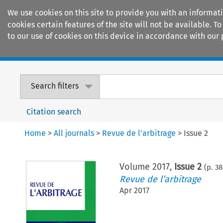
We use cookies on this site to provide you with an informat
cookies certain features of the site will not be available.
to our use of cookies on this device in accordance with our 
Home
Journals
Encyclopaedias
Search filters
Citation search
Home
>
All journals
>
Revue de l’arbitrage
>
Issue 2
Volume
2017
,
Issue 2
(p.
38
Revue de l’arbitrage
Apr 2017