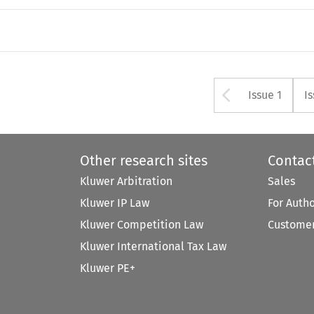
Arrow bu
Issue 1
I
Other research sites
Contac
Kluwer Arbitration
Sales
Kluwer IP Law
For Auth
Kluwer Competition Law
Customer
Kluwer International Tax Law
Kluwer PE+