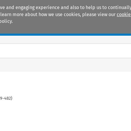
ive and engaging experience and also to help us to continually
 To learn more about how we use cookies, please view our
cookie
policy.
Manuals
Practice areas
19
-
482
)