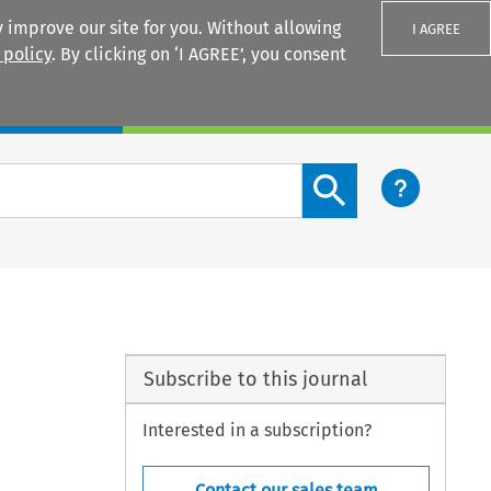
 improve our site for you. Without allowing
I AGREE
 policy
. By clicking on ‘I AGREE’, you consent
Login
Search content button
Subscribe to this journal
Interested in a subscription?
Contact our sales team