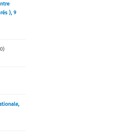
ntre
és ), 9
70
)
ationale,