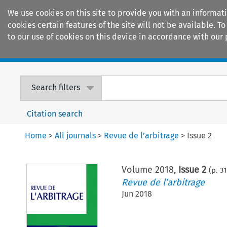
We use cookies on this site to provide you with an informat
cookies certain features of the site will not be available.
to our use of cookies on this device in accordance with our 
Home
Journals
Encyclopaedias
Search filters
Citation search
Home
>
All journals
>
Revue de l’arbitrage
>
Issue 2
Volume
2018
,
Issue 2
(p.
3
Revue de l’arbitrage
Jun 2018