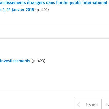
investissements étrangers dans l’ordre public international
 1, 16 janvier 2018
(p.
401
)
 investissements
(p.
423
)
Arrow bu
Issue 1
I