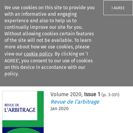
We use cookies on this site to provide you
I AGREE
with an informative and engaging
experience and also to help us to
continually improve our site for you.
Without allowing cookies certain features
of the site will not be available. To learn
Search filters
more about how we use cookies, please
Search content but
view our
cookie policy
. By clicking on ‘I
AGREE’, you consent to our use of cookies
on this device in accordance with our
Citation search
policy.
Home
>
All journals
>
Revue de l’arbitrage
>
Issue 1
Volume
2020
,
Issue 1
(p.
3
-
331
)
Revue de l’arbitrage
Jan 2020