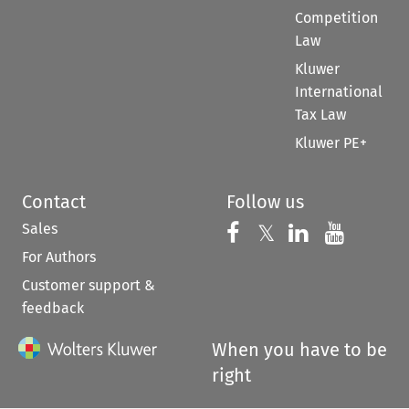
Competition
Law
Kluwer
International
Tax Law
Kluwer PE+
Contact
Follow us
Sales
Follow us on 
Follow us on Fac
𝕏
Follow us 
Follow
For Authors
Customer support &
feedback
When you have to be
right