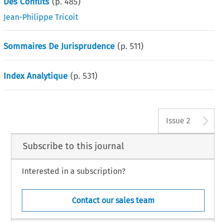
Des Conflits
(p.
485
)
Jean-Philippe Tricoit
Sommaires De Jurisprudence
(p.
511
)
Index Analytique
(p.
531
)
A
Issue 2
Subscribe to this journal
Interested in a subscription?
Contact our sales team