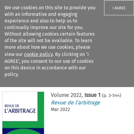
We use cookies on this site to provide you
I AGREE
with an informative and engaging
experience and also to help us to
continually improve our site for you.
Without allowing cookies certain features
of the site will not be available. To learn
Search filters
more about how we use cookies, please
Search content but
view our
cookie policy
. By clicking on ‘I
AGREE’, you consent to our use of cookies
on this device in accordance with our
Citation search
policy.
Home
>
All journals
>
Revue de l’arbitrage
>
Issue 1
Volume
2022
,
Issue 1
(p.
3
-
544
)
Revue de l’arbitrage
Mar 2022