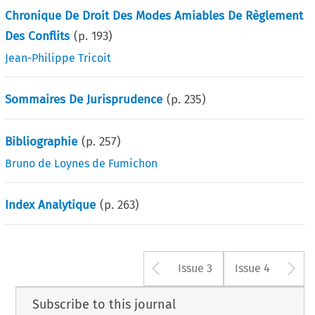
Chronique De Droit Des Modes Amiables De Règlement
Des Conflits
(p.
193
)
Jean-Philippe Tricoit
Sommaires De Jurisprudence
(p.
235
)
Bibliographie
(p.
257
)
Bruno de Loynes de Fumichon
Index Analytique
(p.
263
)
Arrow button u
A
Issue 3
Issue 4
Subscribe to this journal