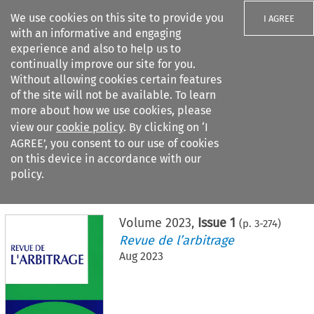
We use cookies on this site to provide you
I AGREE
with an informative and engaging
experience and also to help us to
continually improve our site for you.
Without allowing cookies certain features
of the site will not be available. To learn
Search filters
more about how we use cookies, please
Search content but
view our
cookie policy
. By clicking on ‘I
AGREE’, you consent to our use of cookies
on this device in accordance with our
Citation search
policy.
Home
>
All journals
>
Revue de l’arbitrage
>
Issue 1
Volume
2023
,
Issue 1
(p.
3
-
274
)
Revue de l’arbitrage
Aug 2023