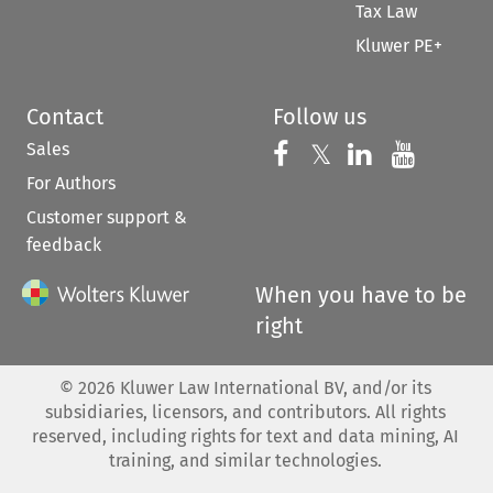
Tax Law
Kluwer PE+
Contact
Follow us
Sales
Follow us on 
Follow us on Fac
𝕏
Follow us 
Follow
For Authors
Customer support &
feedback
When you have to be
right
©
2026
Kluwer Law International BV, and/or its
subsidiaries, licensors, and contributors. All rights
reserved, including rights for text and data mining, AI
training, and similar technologies.