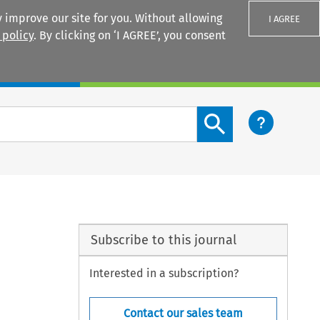
 improve our site for you. Without allowing
I AGREE
 policy
. By clicking on ‘I AGREE’, you consent
Login
Search content button
Subscribe to this journal
Interested in a subscription?
Contact our sales team