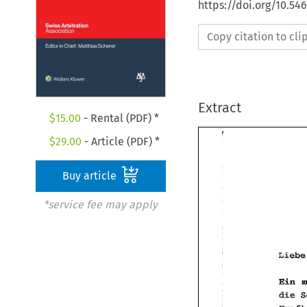
https://doi.org/10.5
Copy citation to cl
Extract
$
15.00
- Rental (PDF) *
$
29.00
- Article (PDF) *
Buy article
*service fee may apply
Ein 
die 