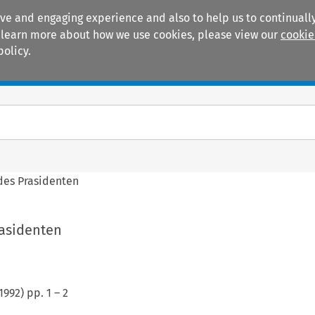
ive and engaging experience and also to help us to continually
 To learn more about how we use cookies, please view our
cookie
policy.
Manuals
Practice areas
des Prasidenten
rasidenten
1992
) pp.
1
–
2