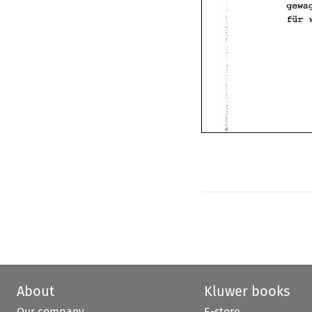
fur 
About
Kluwer books
Our company
E-store