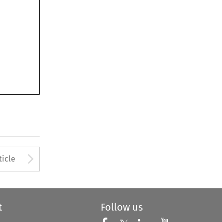
Arrow button used to open
ticle
t
Follow us