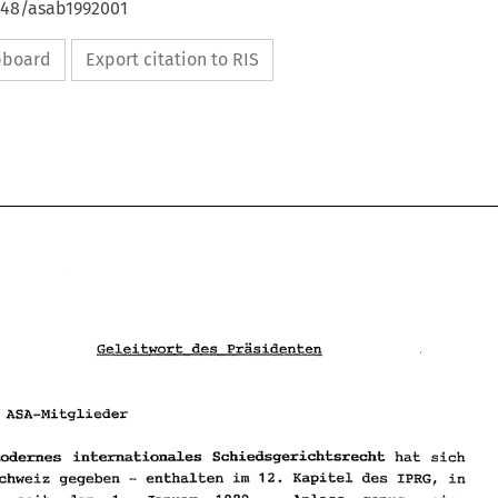
4648/asab1992001
ipboard
Export citation to RIS
Geleitwort 
des 
Prasidenten 
Liebe 
ASA-Mitglieder 
modernes 
internationales Schiedsgerichtsrecht 
hat 
sich 
Geleitwort 
des Prasidenten 
- 
Schweiz gegeben 
enthalten 
im 
Kapitel 
des IPRG, 
in 
12. 
- 