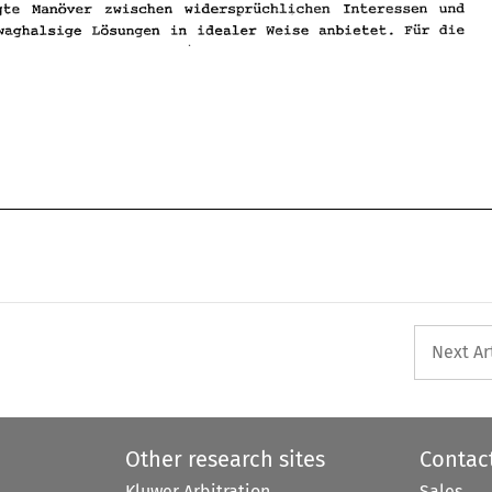
gewagte 
Manover 
zwischen widerspruchlichen 
Interessen 
und 
Losungen 
in 
idealer Weise anbietet. 
Fur 
die 
waghalsige 
Next Ar
Other research sites
Contac
Kluwer Arbitration
Sales