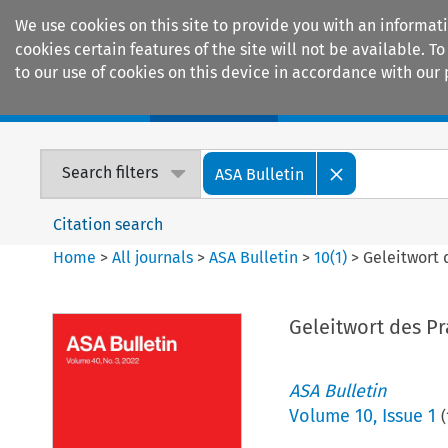
We use cookies on this site to provide you with an informat
cookies certain features of the site will not be available.
to our use of cookies on this device in accordance with our 
Home
Journals
Encyclopaedias
Search filters
ASA Bulletin
Citation search
Home
>
All journals
>
ASA Bulletin
>
10
(
1
)
>
Geleitwort 
Geleitwort des P
ASA Bulletin
Volume
10
,
Issue 1
(