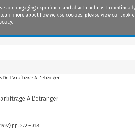
ive and engaging experience and also to help us to continually
 To learn more about how we use cookies, please view our
cookie
policy.
Manuals
Practice areas
s De L'arbitrage A L'etranger
arbitrage A L'etranger
1992
) pp.
272
–
318