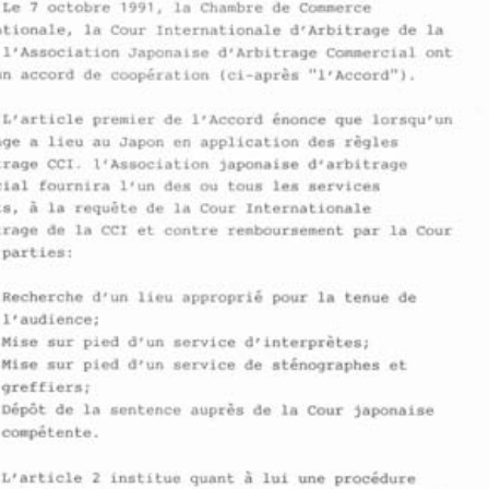
Le 
octobre 
la Chambre 
de 
Commerce 
7 
1991, 
1. 
Accord 
de 
Coop6ration 
entre la Chambre 
de Commerce 
Internationale, la Cour Internationale 
dlArbitrage 
de 
la 
Internationale, 
la Cour Internationale 
d1Arbitraqe 
de la 
CCI et 
1'Association 
japonaise 
d'arbitraqe 
t 
1'Association 
Japonaise 
dlArbitrage 
Commercial ont 
commercial. 
un 
accord 
de 
coopgration 
(ci-aprss 
"lfAccord"). 
1991, 
Le 
octobre 
la Chambre 
de Commerce 
7 
dlArbitrage 
de la 
Internationale, la Cour Internationale 
CCI 
et 
1'Association 
Japonaise 
dlArbitrage 
Commercial ont 
Lfarticle 
premier 
de 
lrAccord 
&nonce 
que 
lorsqulun 
sign6 
un accord 
de 
coopgration 
(ci-aprss 
"lfAccord"). 
arbitrage a lieu 
au 
Japon 
en 
application 
des 
rsgles 
Lfarticle 
premier 
de 
lrAccord 
&nonce 
que 
lorsqulun 
d'arbitrage 
CCI. 
lrAssociation 
japonaise 
d'arbitrage 
arbitrage a lieu 
au Japon 
en application 
des 
rsgles 
commercial fournira 
l'un 
des ou 
tous 
les services 
d'arbitrage 
CCI. 
lrAssociation 
japonaise 
d'arbitrage 
commercial fournira 
l'un 
des ou 
tous 
les services 
5 
suivants, 
la 
requ8te 
de la Cour Internationale 
5 
suivants, 
la 
requ8te 
de la Cour Internationale 
dlArbitrage 
de la CCI et 
contre 
remboursement par la Cour 
dlArbitrage 
de 
la CCI et 
contre 
remboursement par la Cour 
ou les parties: 
les parties: 
a) 
Recherche 
drun 
lieu 
approprig 
pour 
la tenue 
de 
l'audience; 
Recherche 
drun 
lieu 
approprig 
pour 
la tenue 
de 
b) 
Mise 
sur pied 
dfun 
service 
dfinterprstes; 
C) 
Mise 
sur pied 
dtun 
service 
de 
stgnographes 
et 
l'audience; 
greffiers; 
d) 
~&p6t 
de la sentence 
auprgs 
de la Cour japonaise 
Mise 
sur 
pied 
dfun 
service 
dfinterprstes; 
compgtente. 
Mise 
sur 
pied 
dtun 
service 
de 
stgnographes 
et 
2 
L1article 
institue quant 
lui 
une 
procgdure 
2 
greffiers; 
dt6changes 
dfinformations 
et de publications entre 
les deux 
~&p6t 
de 
la sentence 
auprgs 
de 
la Cour japonaise 
organismes. 
compgtente. 
2 
L1article 
institue quant 
lui 
une 
procgdure 
2 