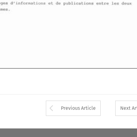
dt6changes 
dfinformations 
et 
de 
publications entre 
les 
deux 
organismes. 
Arrow button used 
Previous Article
Next Ar