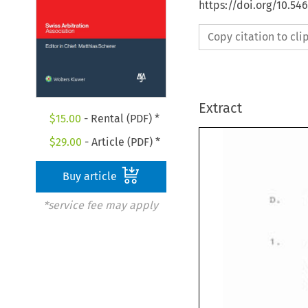
https://doi.org/10.5
Copy citation to cl
Extract
$
15.00
- Rental (PDF) *
$
29.00
- Article (PDF) *
Buy article
D. 
*service fee may apply
1. 