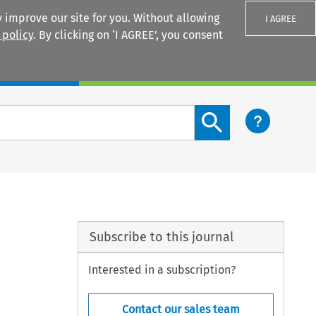
 improve our site for you. Without allowing
I AGREE
 policy
. By clicking on ‘I AGREE’, you consent
Login
Search content button
Subscribe to this journal
Interested in a subscription?
Contact our sales team