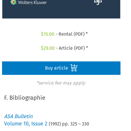
$
15.00
- Rental (PDF) *
$
29.00
- Article (PDF) *
Buy article
*service fee may apply
F. Bibliographie
ASA Bulletin
Volume
10
,
Issue 2
(
1992
) pp.
325
–
330