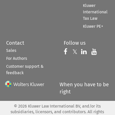
Kluwer
International
Tax Law
Kluwer PE+
Contact
Follow us
Sales
Follow us on 
Follow us on Fac
𝕏
Follow us 
Follow
For Authors
Customer support &
feedback
When you have to be
right
©
2026
Kluwer Law International BV, and/or its
subsidiaries, licensors, and contributors. All rights