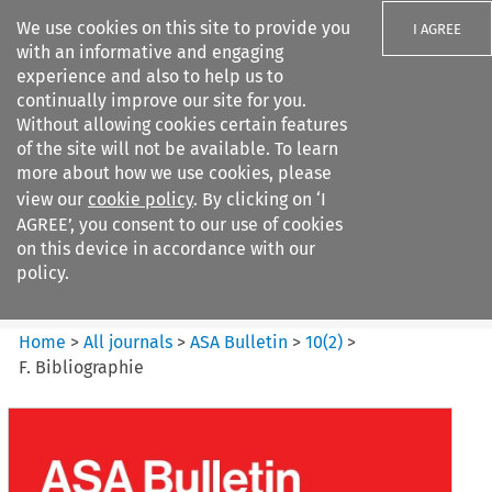
We use cookies on this site to provide you
I AGREE
with an informative and engaging
experience and also to help us to
continually improve our site for you.
Without allowing cookies certain features
of the site will not be available. To learn
Search filters
more about how we use cookies, please
Search content but
view our
cookie policy
. By clicking on ‘I
ASA Bulletin
AGREE’, you consent to our use of cookies
on this device in accordance with our
policy.
Citation search
Home
>
All journals
>
ASA Bulletin
>
10
(
2
)
>
F. Bibliographie