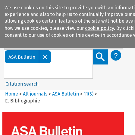
We use cookies on this site to provide you with an informa
experience and also to help us to continually improve our s
allowing cookies certain features of the site will not be av
how we use cookies, please view our
cookie policy
. By click
consent to our use of cookies on this device in accordance w
Search filters
Search content but
ASA Bulletin
Citation search
Home
>
All journals
>
ASA Bulletin
>
11
(
3
)
>
E. Bibliographie