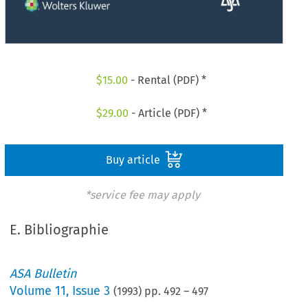
$
15.00
- Rental (PDF) *
$
29.00
- Article (PDF) *
Buy article
*service fee may apply
E. Bibliographie
ASA Bulletin
Volume
11
,
Issue 3
(
1993
) pp.
492
–
497