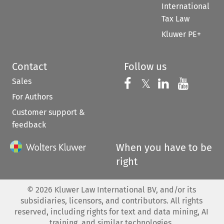
International
Tax Law
Kluwer PE+
Contact
Follow us
Sales
Follow us on 
Follow us on Fac
𝕏
Follow us 
Follow
For Authors
Customer support &
feedback
When you have to be
right
©
2026
Kluwer Law International BV, and/or its
subsidiaries, licensors, and contributors. All rights
reserved, including rights for text and data mining, AI
training, and similar technologies.