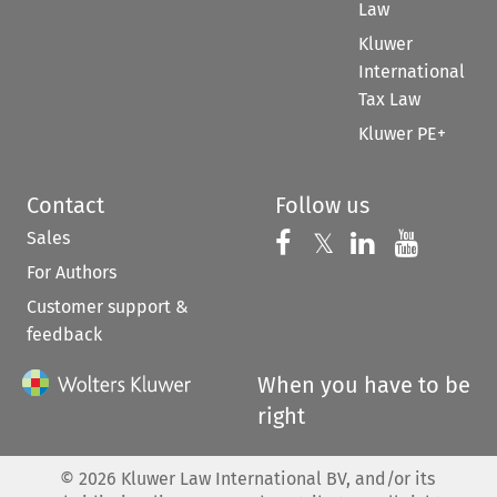
Law
Kluwer
International
Tax Law
Kluwer PE+
Contact
Follow us
Sales
Follow us on 
Follow us on Fac
𝕏
Follow us 
Follow
For Authors
Customer support &
feedback
When you have to be
right
©
2026
Kluwer Law International BV, and/or its