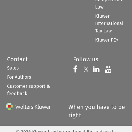
Law
Kluwer
International
Tax Law
Kluwer PE+
Contact
Follow us
Sales
Follow us on 
Follow us on Fac
𝕏
Follow us 
Follow
For Authors
Customer support &
feedback
When you have to be
right
©
2026
Kluwer Law International BV, and/or its