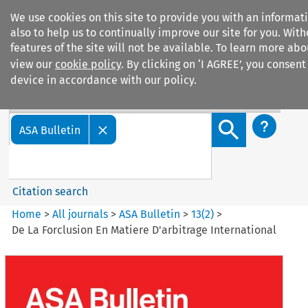
We use cookies on this site to provide you with an informa
also to help us to continually improve our site for you. Wit
features of the site will not be available. To learn more ab
view our
cookie policy
. By clicking on ‘I AGREE’, you consent
device in accordance with our policy.
Search filters
Search content but
ASA Bulletin
Citation search
Home
>
All journals
>
ASA Bulletin
>
13
(
2
)
>
De La Forclusion En Matiere D'arbitrage International