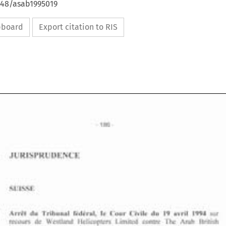
648/asab1995019
ipboard
Export citation to RIS
- 
186 
JURISPRUDENCE 
C. 
- 
186 
JURISPRUDENCE 
C. 
19 
sur 
Arr&t 
du 
Tribunal 
fkdkral, 
Ie 
Cour 
Civile 
du 
avril 
1994 
1.1 
Westland 
Helicopters Limited contre 
The Arab 
British 
recours de 