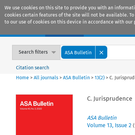
We use cookies on this site to provide you with an informat
cookies certain features of the site will not be available.
to our use of cookies on this device in accordance with our 
Home
Journals
Encyclopaedias
Search filters
ASA Bulletin
Citation search
Home
>
All journals
>
ASA Bulletin
>
13
(
2
)
>
C. Jurispru
C. Jurisprudence
ASA Bulletin
Volume
13
,
Issue 2
(