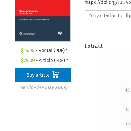
https://doi.org/10.54
Copy citation to cl
Extract
$
15.00
- Rental (PDF) *
$
29.00
- Article (PDF) *
Buy article
*service fee may apply