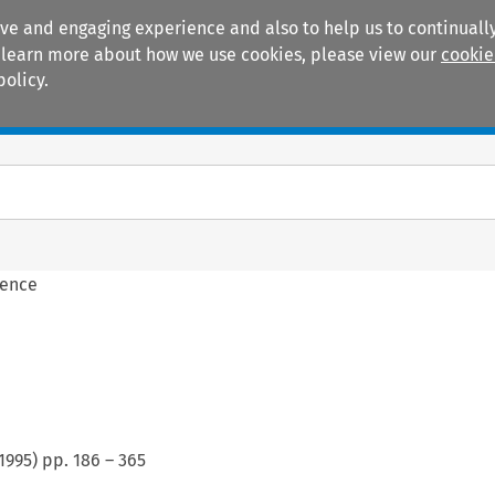
ive and engaging experience and also to help us to continually
 To learn more about how we use cookies, please view our
cookie
policy.
Manuals
Practice areas
dence
1995
) pp.
186
–
365