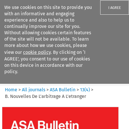
We use cookies on this site to provide you
I AGREE
with an informative and engaging
experience and also to help us to
continually improve our site for you.
Without allowing cookies certain features
of the site will not be available. To learn
Search filters
more about how we use cookies, please
Search content but
view our
cookie policy
. By clicking on ‘I
ASA Bulletin
AGREE’, you consent to our use of cookies
on this device in accordance with our
policy.
Citation search
Home
>
All journals
>
ASA Bulletin
>
13
(
4
)
>
B. Nouvelles De L'arbitrage A L'etranger