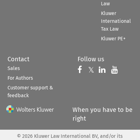
Law
Kluwer
International
Tax Law
Kluwer PE+
Contact
Follow us
Sales
Follow us on 
Follow us on Fac
𝕏
Follow us 
Follow
For Authors
Customer support &
feedback
When you have to be
right
©
2026
Kluwer Law International BV, and/or its