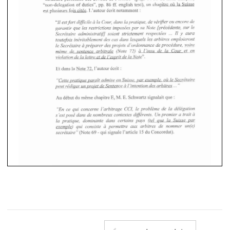
"non-delegation 
of 
duties", 
pp. 
86 
ff. 
english  text),  un 
chapitre 
oh 
la  Suisse 
"non-delegation 
of 
duties", 
pp. 
86 
ff. 
english text), un 
chapitre 
oh 
la Suisse 
est 
~lusieurs 
fois 
citCe. 
L'auteur 
Ccrit 
notamment 
: 
~lusieurs 
fois 
citCe. 
L'auteur 
Ccrit 
notamment 
est 
: 
2 
"I1 
est 
fort 
difJicile 
la Cour, dans 
lapratique, 
de 
ve'rifier 
ou 
encore 
de 
2 
"I1 
est 
fort 
difJicile 
la Cour, dans 
lapratique, 
de 
ve'rifier 
ou 
encore 
de 
garantir 
que 
les  restrictions 
impose'es 
par  sa 
Note 
[pre'ckdente, 
sur 
le 
garantir 
que 
les restrictions 
impose'es 
par sa 
Note 
[pre'ckdente, 
sur 
le 
y 
Secre'taire 
administratzfl 
soient  strictement 
respectkes 
I1 
aura 
... 
... 
I1 
y 
Secre'taire 
administratzfl 
soient strictement 
respectkes 
aura 
toutefois ine'vitablement des cas dans 
lesquels 
les 
arbitres 
emploieront 
toutefois  ine'vitablement des cas dans 
lesquels 
les 
arbitres 
emploieront 
voire 
le 
Secre'taire 
a 
pr6parer 
des 
projets 
d brdonnance 
de 
proce'dure, 
le 
Secre'taire 
a 
pr6parer 
des 
projets 
d brdonnance 
de 
proce'dure, 
voire 
ir 
ir 
72) 
m6me 
de 
sentence arbitrale (Note 
l'insu 
de 
la 
Cour 
et en 
m6me 
de 
sentence  arbitrale   (Note 
l'insu 
de 
la 
Cour 
et  en 
72) 
violation 
de la lettre et 
de 
l'esprit 
de la Note". 
violation 
de la lettre et 
de 
l'esprit 
de la Note". 
Et 
dans 
la 
Note 
I'auteur 
Ccrit 
72, 
: 
Et 
dans 
la Note 
72, 
I'auteur 
Ccrit 
: 
"Cette 
avatiaue 
aarait 
admise 
en 
Suisse. par 
exemple, 
ou 
le 
Secre'taire 
"Cette 
avatiaue 
aarait 
admise 
en 
Suisse. par 
exemple, 
ou 
le 
Secre'taire 
h 
peut 
re'diger 
un 
groiet de Sentence 
l'intention 
des arbitres 
" 
... 
peut 
re'diger 
un 
groiet de Sentence 
l'intention 
des arbitres 
h 
... 
" 
M. 
E, 
Au 
debut 
du 
m&me 
chapitre 
Schwartz signalait 
que 
E. 
M. 
E, 
E. 
Au 
debut 
du 
m&me 
chapitre 
Schwartz signalait 
que 
"En 
ce 
qui 
concerne 
lhrbitrage 
CCI, 
le 
probl2me 
de 
la 
de'le'gation 
"En 
ce 
qui 
concerne 
lhrbitrage 
CCI, 
le 
probl2me 
de 
la 
de'le'gation 
s 
'est 
pos6 
dans de 
nornbreux 
contextes 
dzffe'rents. 
Un 
premier 
a trait 
b 
s 
'est 
pos6 
dans de 
nornbreux 
contextes 
dzffe'rents. 
Un 
premier 
a trait 
b 
la 
pratique, dominante dans certains 
pa-ys 
(tel 
que 
la 
Suisse 
par 
la 
pratique,   dominante  dans  certains 
pa-ys 
(tel 
que 
la 
Suisse 
par 
permettre 
aux 
arbitres de 
nommer 
un(e) 
exemple) 
qui 
consiste 
ci 
exemple) 
qui 
consiste 
permettre 
aux 
arbitres  de 
nommer 
un(e) 
ci 
- 
69 
(Note 
qui 
signale 
l'article 
15 
du Concordat). 
secre'taire" 
- 
secre'taire" 
(Note 
69 
qui 
signale 
l'article 
15 
du Concordat). 