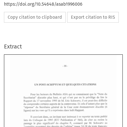
https://doi.org/10.54648/asab1996006
Copy citation to clipboard
Export citation to RIS
Extract
UN 
POST-SCRIPTUM ET QUELQUES CITATIONS 
UN 
POST-SCRIPTUM ET QUELQUES CITATIONS 
Pour 
les 
lecteurs du Bulletin 
ASA 
qui 
ne 
connaissent 
que 
la 
"Note 
du 
Pour 
les 
lecteurs du Bulletin 
ASA 
qui 
ne 
connaissent 
que 
la 
"Note 
du 
SecrCtariat" 
discutee  plus  haut, 
et 
qui 
n'ont 
pas 
eu 
le 
privilege 
de 
lire  le 
SecrCtariat" 
discutee plus haut, 
et 
qui 
n'ont 
pas 
eu 
le 
privilege 
de 
lire le 
Rapport 
du 
17 
novembre 
1995 
de 
M. Eric  Schwartz, 
il 
est 
peut-&tre 
difficile 
17 
Rapport 
du 
novembre 
1995 
de 
M. Eric Schwartz, 
il 
est 
peut-&tre 
difficile 
de 
comprendre certains aspects 
de 
la 
controverse. Et cela 
d'autant 
plus que la 
de 
comprendre certains aspects 
de 
la 
controverse. Et cela 
d'autant 
plus que la 
(6 
"rkponse" 
du  Secretaire 
gCn6ral 
de 
la  Cour  reste 
Ctonnamment 
discrete 
(6 
"rkponse" 
du Secretaire 
gCn6ral 
de 
la Cour reste 
Ctonnamment 
discrete 
lignes) sur 
les 
vues 
qu'il  a 
exprimCes 
dans 
ledit 
Rapport. 
lignes) sur 
les 
vues 
qu'il a 
exprimCes 
dans 
ledit 
Rapport. 
convient 
done, 
en 
invitant tout 
intCressC 
a 
se 
reporter 
au 
texte 
publie 
I1 
I1 
convient 
done, 
en 
invitant tout 
intCressC 
se 
reporter 
au 
texte 
publie 
a 
lors  du  Colloque 
de 
1995 
(ICC  Publication 
no 
564), 
de 
citer 
au 
moins 
le 
lors du Colloque 
de 
1995 
(ICC Publication 
no 
564), 
de 
citer 
au 
moins 
le 
E, 
M. 
passage  le  plus  significatif  du 
chapitre 
consacre 
par 
Schwartz 
au 
E, 
M. 
passage le plus significatif du 
chapitre 
consacre 
par 
Schwartz 
au 
"caractere 
personnel 
des 
devoirs 
de 
l'arbitre"  (page  54-58 du  texte 
fran~ais; 
"caractere 
personnel 
des 
devoirs 
de 
l'arbitre" (page 54-58 du texte 
fran~ais; 