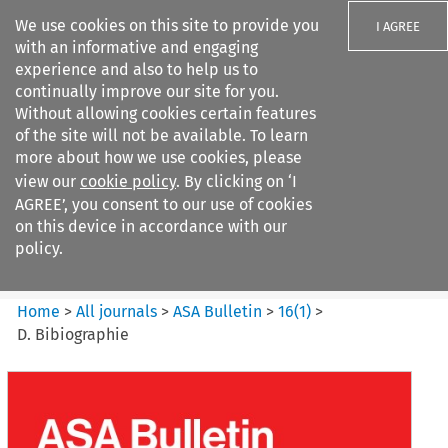
We use cookies on this site to provide you
I AGREE
with an informative and engaging
experience and also to help us to
continually improve our site for you.
Without allowing cookies certain features
of the site will not be available. To learn
Search filters
more about how we use cookies, please
Search content but
view our
cookie policy
. By clicking on ‘I
ASA Bulletin
AGREE’, you consent to our use of cookies
on this device in accordance with our
policy.
Citation search
Home
>
All journals
>
ASA Bulletin
>
16
(
1
)
>
D. Bibiographie