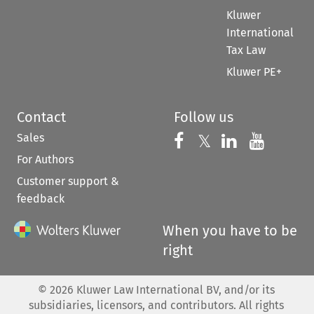
Kluwer
International
Tax Law
Kluwer PE+
Contact
Follow us
Sales
Follow us on 
Follow us on Fac
𝕏
Follow us 
Follow
For Authors
Customer support &
feedback
When you have to be
right
©
2026
Kluwer Law International BV, and/or its
subsidiaries, licensors, and contributors. All rights