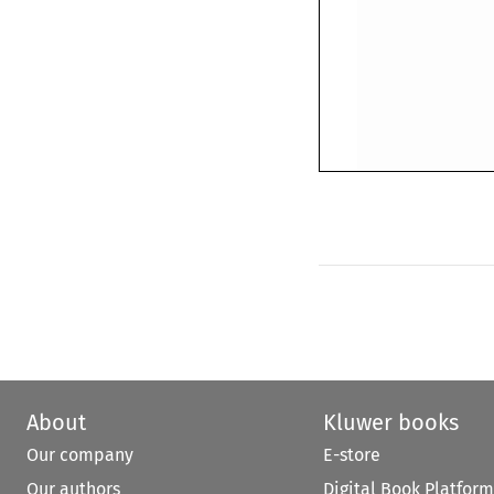
About
Kluwer books
Our company
E-store
Our authors
Digital Book Platform