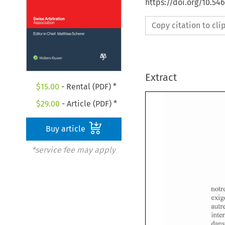
https://doi.org/10.54
Copy citation to cl
Extract
$
15.00
- Rental (PDF) *
$
29.00
- Article (PDF) *
Buy article
*service fee may apply