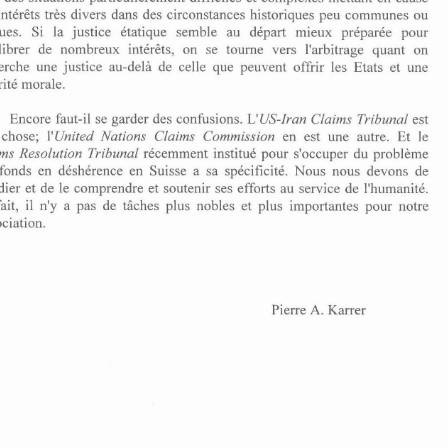
notre 
pratique  quotidienne 
nous 
savons 
que 
nous 
devons 
nous 
adapter 
aux 
intCr&ts 
trbs 
divers 
dans des circonstances historiques peu 
communes ou 
exigences 
de  l'affaire  devant 
nous, 
repondre 
aux 
besoins 
des  uns  et  des 
autres.  C'est  cette 
flexibilitk 
qui 
fait 
choisir  l'arbitrage 
dans 
le 
commerce 
uniques. 
Si la justice etatique semble au 
depart 
mieux 
prCparCe 
pour 
international. 
Mais 
nous 
voyons  de 
plus en plus que 
l'arbitrage 
peut 
Ctre 
utile 
Cquilibrer 
de 
nombreux 
intCrCts, 
on se tourne 
vers 
l'arbitrage 
quant 
on 
dans des situations 
particulierement 
difficiles 
et 
complexes 
mettant 
en 
cause 
des 
intCr&ts 
trbs 
divers 
dans  des  circonstances  historiques  peu 
communes ou 
au-del8 
de 
celle 
que 
peuvent offrir les 
Etats 
et une 
recherche une justice 
depart 
mieux 
prCparCe 
pour 
uniques. 
Si   la  justice   etatique   semble   au 
autorite 
morale. 
Cquilibrer 
de 
nombreux 
intCrCts, 
on  se  tourne 
vers 
l'arbitrage 
quant 
on 
recherche  une  justice 
au-del8 
de 
celle 
que 
peuvent  offrir  les 
Etats 
et  une 
autorite 
morale. 
est 
Encore 
faut-il se garder des confusions. 
L'US-Iran Claims 
Tribur?al 
chose; 
en est 
une 
autre. 
Et 
le 
IIUnited 
Nations Claims Commission 
Encore 
faut-il se garder  des confusions. 
est 
L'US-Iran  Claims 
Tribur?al 
une 
chose; 
en  est 
une 
autre. 
Et 
le 
IIUnited 
Nations   Claims  Commission 
recemment 
instituk 
pour s'occuper du probleme 
Claims Resolution Tribunal 
recemment 
instituk 
pour  s'occuper  du  probleme 
Claims Resolution  Tribunal 
des fonds en 
disherence 
en 
Suisse a 
sa 
specificitk. 
Nous 
nous 
devons 
de 
des  fonds  en 
disherence 
en 
Suisse  a 
sa 
specificitk. 
Nous 
nous 
devons 
de 
1'Ctudier 
et 
de 
le 
comprendre  et  soutenir 
ses 
efforts 
au 
service 
de 
llhumanitC. 
1'Ctudier 
et 
de 
le 
comprendre et soutenir 
ses 
efforts 
au 
service 
de 
llhumanitC. 
En 
fait, 
il  n'y 
a  pas 
de 
tiiches 
plus  nobles  et  plus  importantes  pour 
notre 
fait, 
il 
n'y 
a pas 
de 
tiiches 
plus nobles et plus importantes pour 
notre 
Association. 
Association. 
Pierre 
A. 
Karrer 
Pierre 
A. 
Karrer 