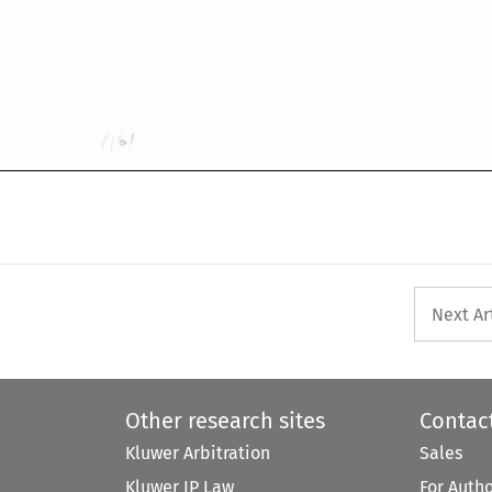
Next Ar
Other research sites
Contac
Kluwer Arbitration
Sales
Kluwer IP Law
For Auth