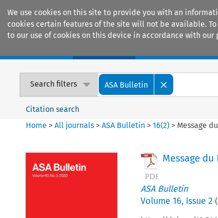
We use cookies on this site to provide you with an informat
cookies certain features of the site will not be available.
to our use of cookies on this device in accordance with our 
Home
Journals
Encyclopaedias
Search filters
ASA Bulletin
Citation search
Home
>
All journals
>
ASA Bulletin
>
16
(
2
)
>
Message du
Message du 
ASA Bulletin
Volume
16
,
Issue 2
(