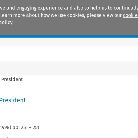
ive and engaging experience and also to help us to continually
 To learn more about how we use cookies, please view our
cookie
policy.
Manuals
Practice areas
 President
President
1998
) pp.
251
–
251