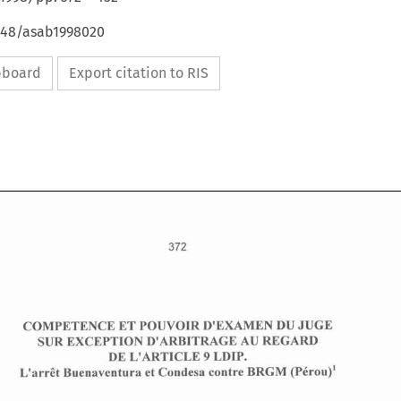
4648/asab1998020
ipboard
Export citation to RIS
COMPETENCE 
ET 
POUVOIR D'EXAMEN DU 
JUGE 
SUR EXCEPTION D'ARBITRAGE 
AU 
REGARD 
LDIP. 
DE 
L'ARTICLE 
9 
L'arrCt 
Buenaventura 
et 
Condesa 
contre 
BRGM 
(PCrou)' 