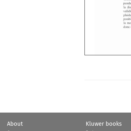
la 
la 
don
About
Kluwer books