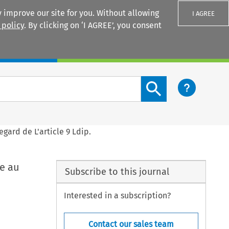
 improve our site for you. Without allowing
I AGREE
 policy
. By clicking on ‘I AGREE’, you consent
Login
Search content button
ard de L'article 9 Ldip.
e au
Subscribe to this journal
Interested in a subscription?
Contact our sales team