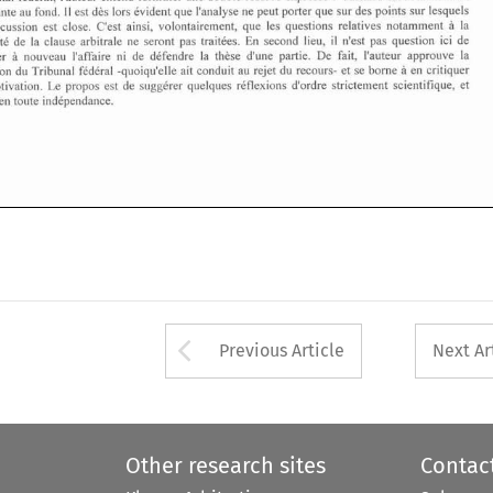
II 
est 
d8s 
lors 
evident 
que 
I'analyse 
ne 
peut porter 
que 
sur 
des 
points 
sur 
lesquels 
pendante au 
fond. 
la 
discussion 
est 
close. C'est ainsi, volontairement, 
que 
les 
questions 
relatives 
notamment 
a 
En 
traitees. 
second 
lieu, 
il 
n'est 
pas question 
ici 
de 
validite 
de 
la 
clause 
arbitrale ne 
seront 
pas 
a 
nouveau 
I'affaire 
ni 
de 
defendre 
la 
thkse 
d'une 
partie. 
De 
fait, 
I'auteur 
approuve 
la 
plaider 
a 
federal 
-quoiqu'elle 
ait 
conduit 
au 
rejet 
du recours- 
et se borne 
en 
critiquer 
position du Tribunal 
suggPrer 
quelques 
reflexions 
d'ordre 
strictenlent 
scientifique, et 
motivation. Le propos est 
de 
c 
en 
toute 
independance. 
Arrow button used 
Previous Article
Next Ar
Other research sites
Contac