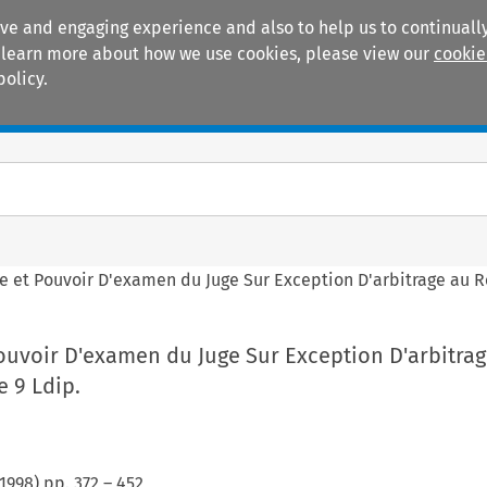
ive and engaging experience and also to help us to continually
 To learn more about how we use cookies, please view our
cookie
policy.
Manuals
Practice areas
et Pouvoir D'examen du Juge Sur Exception D'arbitrage au Reg
uvoir D'examen du Juge Sur Exception D'arbitrag
e 9 Ldip.
1998
) pp.
372
–
452