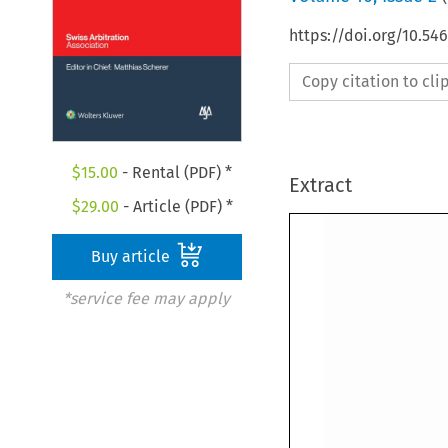
https://doi.org/10.5
Copy citation to cl
$
15.00
- Rental (PDF) *
Extract
$
29.00
- Article (PDF) *
Buy article
*service fee may apply