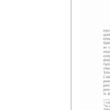
au 
la 
1 