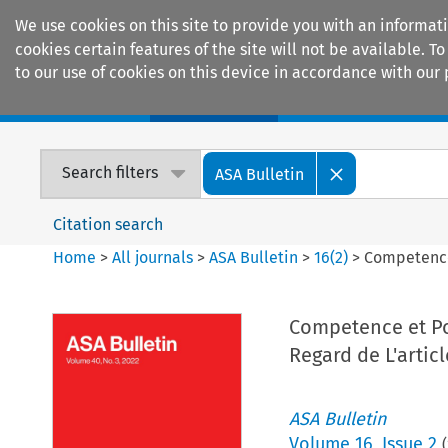
We use cookies on this site to provide you with an informat
cookies certain features of the site will not be available.
to our use of cookies on this device in accordance with our 
Home
Journals
Encyclopaedias
Search filters
ASA Bulletin
Citation search
Home
>
All journals
>
ASA Bulletin
>
16
(
2
)
>
Competence 
Competence et Po
Regard de L'articl
ASA Bulletin
Volume
16
,
Issue 2
(