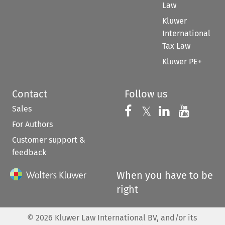
Law
Kluwer
International
Tax Law
Kluwer PE+
Contact
Follow us
Sales
Follow us on 
Follow us on Fac
𝕏
Follow us 
Follow
For Authors
Customer support &
feedback
When you have to be
right
©
2026
Kluwer Law International BV, and/or its