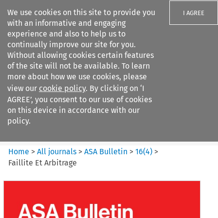
We use cookies on this site to provide you
I AGREE
with an informative and engaging
experience and also to help us to
continually improve our site for you.
Without allowing cookies certain features
of the site will not be available. To learn
Search filters
more about how we use cookies, please
Search content but
view our
cookie policy
. By clicking on ‘I
ASA Bulletin
AGREE’, you consent to our use of cookies
on this device in accordance with our
policy.
Citation search
Home
>
All journals
>
ASA Bulletin
>
16
(
4
)
>
Faillite Et Arbitrage