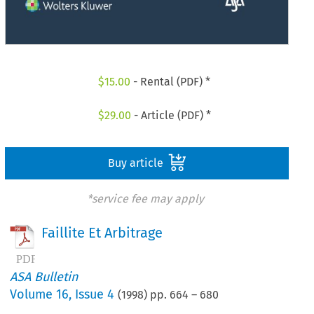
$
15.00
- Rental (PDF) *
$
29.00
- Article (PDF) *
Buy article
*service fee may apply
Faillite Et Arbitrage
ASA Bulletin
Volume
16
,
Issue 4
(
1998
) pp.
664
–
680