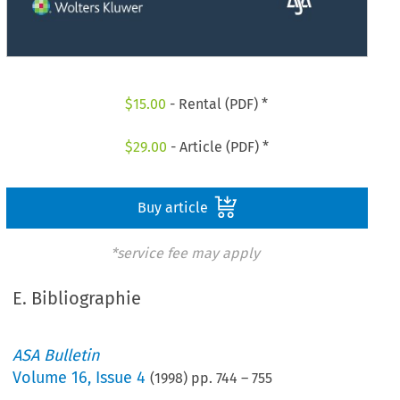
$
15.00
- Rental (PDF) *
$
29.00
- Article (PDF) *
Buy article
*service fee may apply
E. Bibliographie
ASA Bulletin
Volume
16
,
Issue 4
(
1998
) pp.
744
–
755