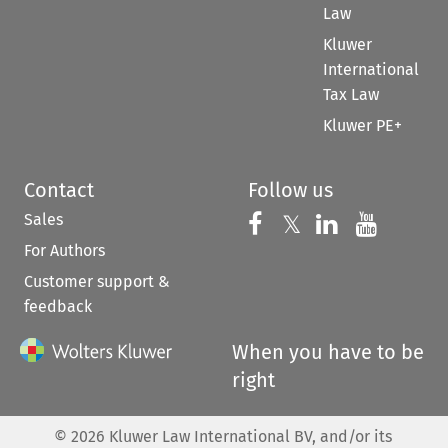
Law
Kluwer
International
Tax Law
Kluwer PE+
Contact
Follow us
Sales
Follow us on 
Follow us on Fac
𝕏
Follow us 
Follow
For Authors
Customer support &
feedback
When you have to be
right
©
2026
Kluwer Law International BV, and/or its