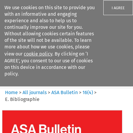
We use cookies on this site to provide you
I AGREE
with an informative and engaging
experience and also to help us to
continually improve our site for you.
Without allowing cookies certain features
of the site will not be available. To learn
Search filters
more about how we use cookies, please
Search content but
view our
cookie policy
. By clicking on ‘I
ASA Bulletin
AGREE’, you consent to our use of cookies
on this device in accordance with our
policy.
Citation search
Home
>
All journals
>
ASA Bulletin
>
16
(
4
)
>
E. Bibliographie