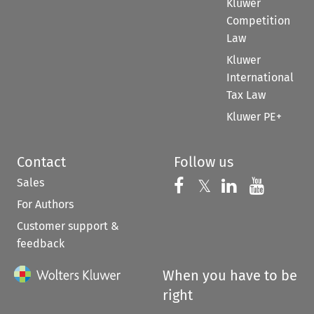
Kluwer
Competition
Law
Kluwer
International
Tax Law
Kluwer PE+
Contact
Follow us
Sales
Follow us on 
Follow us on Fac
𝕏
Follow us 
Follow
For Authors
Customer support &
feedback
When you have to be
right