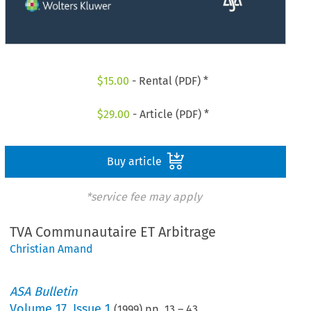
$
15.00
- Rental (PDF) *
$
29.00
- Article (PDF) *
Buy article
*service fee may apply
TVA Communautaire ET Arbitrage
Christian Amand
ASA Bulletin
Volume
17
,
Issue 1
(
1999
) pp.
13
–
43