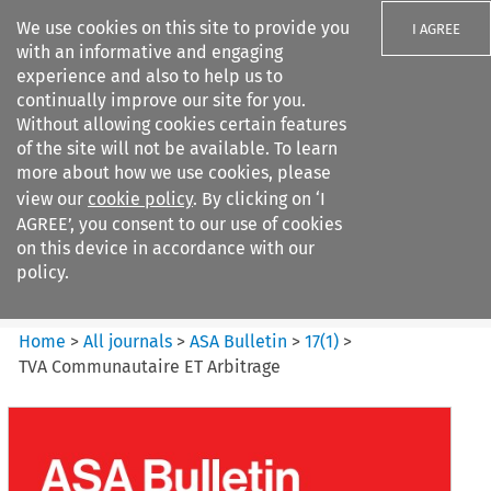
We use cookies on this site to provide you
I AGREE
with an informative and engaging
experience and also to help us to
continually improve our site for you.
Without allowing cookies certain features
of the site will not be available. To learn
Search filters
more about how we use cookies, please
Search content but
view our
cookie policy
. By clicking on ‘I
ASA Bulletin
AGREE’, you consent to our use of cookies
on this device in accordance with our
policy.
Citation search
Home
>
All journals
>
ASA Bulletin
>
17
(
1
)
>
TVA Communautaire ET Arbitrage