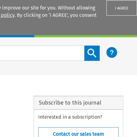
 improve our site for you. Without allowing
I AGREE
 policy
. By clicking on ‘I AGREE’, you consent
Login
Search content button
Subscribe to this journal
Interested in a subscription?
Contact our sales team