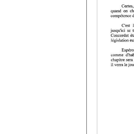
C
quand on 
compdtence 
C'est 
jusqu'ici 
se 
Concordat 
legislation 
comme 
chapitre 
il 
verra 
le 