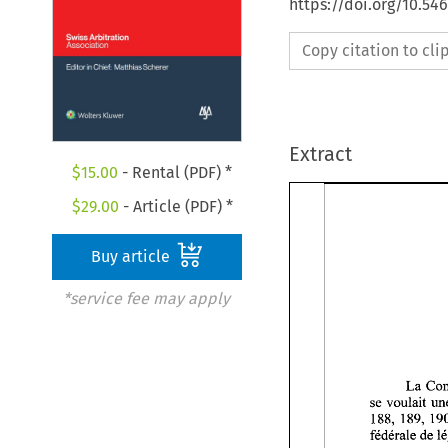
https://doi.org/10.5
Copy citation to cl
Extract
$
15.00
- Rental (PDF) *
$
29.00
- Article (PDF) *
Buy article
*service fee may apply
se voulait 
188, 
189, 
feddrale 
de 