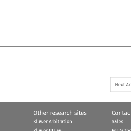
Next Ar
Other research sites
Contac
Kluwer Arbitration
Sales
Kluwer IP Law
For Auth