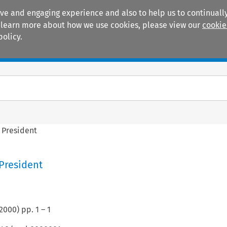
ive and engaging experience and also to help us to continually
 To learn more about how we use cookies, please view our
cookie
policy.
Manuals
Practice areas
 President
President
2000
) pp.
1
–
1