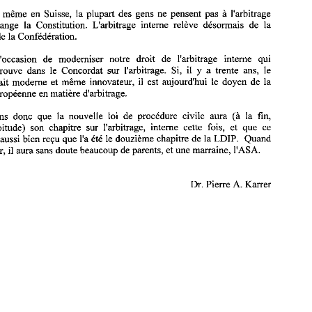
La Constitution 
fddCrale 
suisse 
en  vigueur 
depuis 
le 
ler 
janvier  2000 
qui 
ertes, 
meme 
en 
Suisse, la 
plupart 
des gens 
ne 
pensent 
pas 
l'arbitrage 
a 
se voulait 
une  mise 
a 
jour  vient 
d'etre 
modifide 
dans ses articles 
29a, 
122, 123, 
188, 
189, 
190, 191, 
191a, 
19 1 b  et 
191 
c, notamment 
pour  prdvoir 
la 
compdtence 
L'arbitrage 
interne 
relitve 
dCsormais 
de 
la 
change la Constitution. 
feddrale 
de 
ldgiferer 
en 
matikre 
de 
procddure 
civile. 
ConfCdCration. 
de 
la 
Certes, 
meme 
en 
Suisse, la 
plupart 
des  gens 
ne 
pensent 
pas 
a 
l'arbitrage 
quand  on 
change  la  Constitution. 
L'arbitrage 
interne 
relitve 
dCsormais 
de 
la 
l'occasion 
de 
moderniser 
notre 
droit de l'arbitrage interne 
qui 
compdtence 
de 
la 
ConfCdCration. 
sur 
l'arbitrage. 
Si, 
il 
y a 
trente ans, 
le 
trouve dans 
le 
Concordat 
C'est 
l'occasion 
de 
moderniser 
notre 
droit  de  l'arbitrage  interne 
qui 
Ctait 
moderne 
et 
meme 
innovateur, 
il 
est aujourd'hui le doyen de 
la 
jusqu'ici 
se 
trouve  dans 
le 
Concordat 
sur 
l'arbitrage. 
Si, 
il  y  a 
trente  ans, 
le 
europdenne 
en 
matikre 
d'arbitrage. 
Concordat 
Ctait 
moderne 
et 
meme 
innovateur, 
il  est  aujourd'hui le  doyen  de 
la 
legislation 
europdenne 
en 
matikre 
d'arbitrage. 
donc 
que 
la 
nouvelle loi de procddure 
civile aura 
la fin, 
Espdrons 
(a 
Espdrons 
donc 
que 
la 
nouvelle  loi  de  procddure 
civile  aura 
(a 
la  fin, 
comme 
d'habitude)  son 
chapitre 
sur  l'arbitrage,  interne 
cette 
fois,  et  que 
ce 
d'habitude) son 
chapitre 
sur l'arbitrage, interne 
cette 
fois, et que 
ce 
LDIP. 
chapitre 
sera aussi 
bien 
requ 
que 
l'a 
Ctd 
le douzieme 
chapitre 
de la 
Quand 
sera aussi 
bien 
requ 
que 
l'a 
Ctd 
le 
douzieme 
chapitre 
de la 
Quand 
LDIP. 
il verra 
le jour, 
il aura sans doute 
beaucoup 
de 
parents, 
et une 
marraine, 
1'ASA. 
beaucoup 
de 
parents, 
et 
une 
marraine, 
1'ASA. 
jour, 
il 
aura sans doute 
A. 
Dr. Pierre 
Karrer 
A. 
Dr. Pierre 
Karrer 