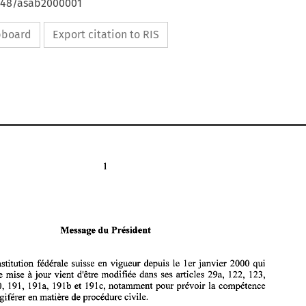
4648/asab2000001
ipboard
Export citation to RIS
Message 
du 
PrCsident 
La Constitution 
fddCrale 
suisse 
en vigueur 
depuis 
le 
ler 
janvier 2000 
qui 
jour vient 
d'etre 
modifide 
dans ses articles 
29a, 
122, 123, 
une mise 
a 
190, 191, 
191a, 
19 
1 b et 
191 
c, 
notamment 
pour prdvoir 
la 
compdtence 
Message 
du 
PrCsident 
ldgiferer 
en 
matikre 
de 
procddure 
civile. 