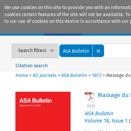
We use cookies on this site to provide you with an informat
cookies certain features of the site will not be available.
to our use of cookies on this device in accordance with our 
Home
Journals
Encyclopaedias
Search filters
ASA Bulletin
Citation search
Home
>
All journals
>
ASA Bulletin
>
18
(
1
)
>
Massage du
Massage du 
ASA Bulletin
Volume
18
,
Issue 1
(