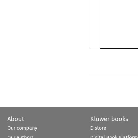
About
Kluwer books
Our company
E-store
Our authors
Digital Book Platform