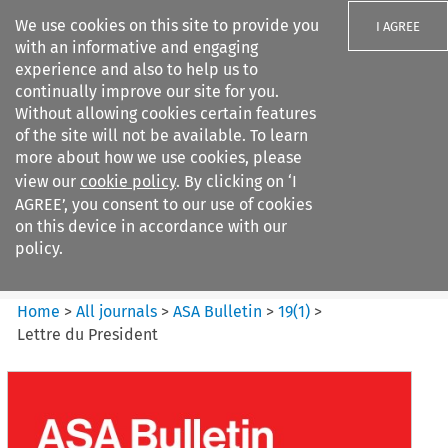
We use cookies on this site to provide you
I AGREE
with an informative and engaging
experience and also to help us to
continually improve our site for you.
Without allowing cookies certain features
of the site will not be available. To learn
Search filters
more about how we use cookies, please
Search content but
view our
cookie policy
. By clicking on ‘I
ASA Bulletin
AGREE’, you consent to our use of cookies
on this device in accordance with our
policy.
Citation search
Home
>
All journals
>
ASA Bulletin
>
19
(
1
)
>
Lettre du President