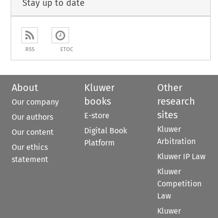
Stay up to date
RSS
ETOC
About
Kluwer
Other
books
research
Our company
sites
E-store
Our authors
Kluwer
Digital Book
Our content
Arbitration
Platform
Our ethics
Kluwer IP Law
statement
Kluwer
Competition
Law
Kluwer