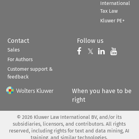
International
Tax Law
Kluwer PE+
Contact
Follow us
Sales
Follow us on 
Follow us on Fac
𝕏
Follow us 
Follow
For Authors
Customer support &
feedback
When you have to be
right
©
2026
Kluwer Law International BV, and/or its
subsidiaries, licensors, and contributors. All rights
reserved, including rights for text and data mining, AI
training, and similar technologies.