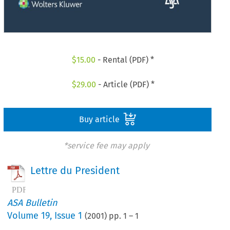
$
15.00
- Rental (PDF) *
$
29.00
- Article (PDF) *
Buy article
*service fee may apply
Lettre du President
ASA Bulletin
Volume
19
,
Issue 1
(
2001
) pp.
1
–
1