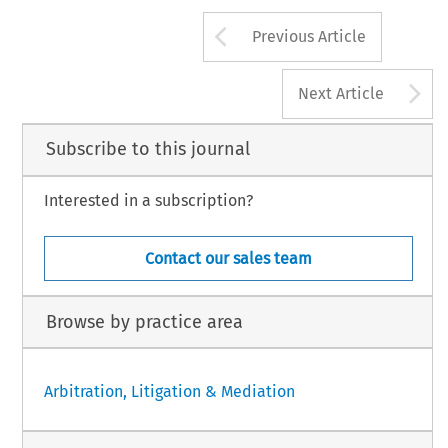
Arrow button us
Previous Article
A
Next Article
Subscribe to this journal
Interested in a subscription?
Contact our sales team
Browse by practice area
Arbitration, Litigation & Mediation