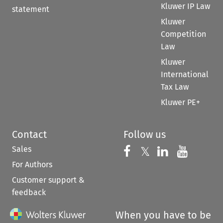
Kluwer IP Law
statement
Kluwer
Competition
Law
Kluwer
International
Tax Law
Kluwer PE+
Contact
Follow us
Sales
Follow us on 
Follow us on Fac
𝕏
Follow us 
Follow
For Authors
Customer support &
feedback
When you have to be