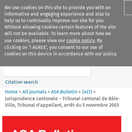
We use cookies on this site to provide you with an
informative and engaging experience and also to
help us to continually improve our site for you.
Without allowing cookies certain features of the site
will not be available. To learn more about how we
use cookies, please view our
cookie policy
. By
Search filters
clicking on ‘I AGREE’, you consent to our use of
Search content but
cookies on this device in accordance with our policy.
ASA Bulletin
Citation search
Home
>
All journals
>
ASA Bulletin
>
24
(
1
)
>
Jurisprudence cantonale – Tribunal cantonal de Bâle-
Ville, Tribunal d’appellant, arrêt du 5 novembre 2003