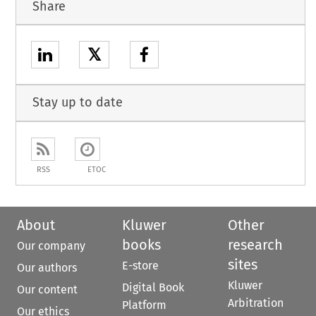
Share
𝕏
Stay up to date
RSS
ETOC
About
Kluwer
Other
books
research
Our company
sites
E-store
Our authors
Kluwer
Digital Book
Our content
Arbitration
Platform
Our ethics