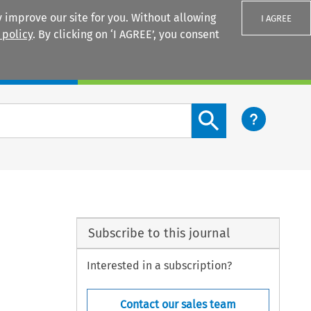
 improve our site for you. Without allowing
I AGREE
 policy
. By clicking on ‘I AGREE’, you consent
Login
Search content button
Subscribe to this journal
Interested in a subscription?
Contact our sales team