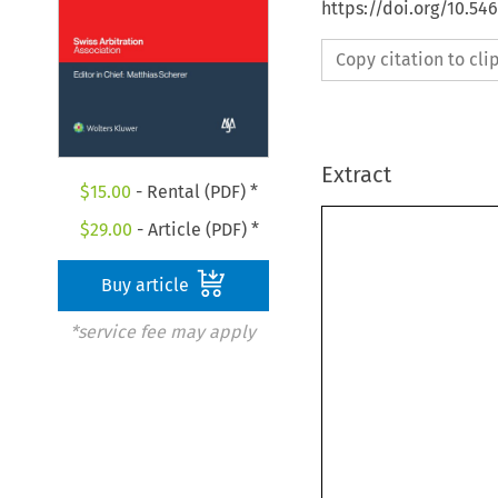
https://doi.org/10.5
Copy citation to cl
Extract
$
15.00
- Rental (PDF) *
$
29.00
- Article (PDF) *
Buy article
*service fee may apply