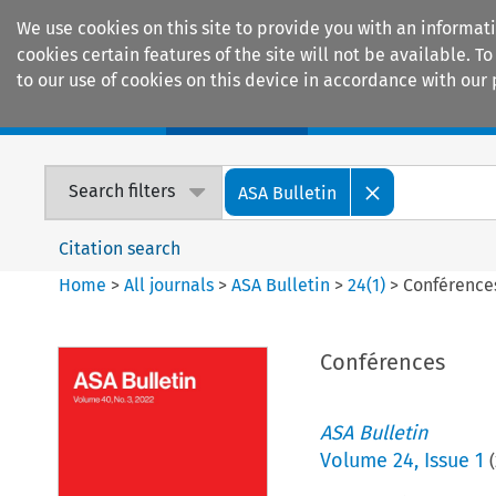
We use cookies on this site to provide you with an informat
cookies certain features of the site will not be available.
to our use of cookies on this device in accordance with our 
Home
Journals
Encyclopaedias
Search filters
ASA Bulletin
Citation search
Home
>
All journals
>
ASA Bulletin
>
24
(
1
)
>
Conférence
Conférences
ASA Bulletin
Volume
24
,
Issue 1
(