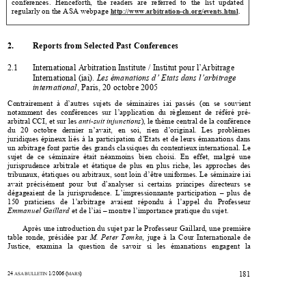

conferences.  Henceforth,  the  readers  are  referred  to  the  list  updated  



regularly on the ASA webpage 
. 
http://www.arbitration-ch.org/events.html


2.
Reports from Selected Past Conferences 



2.1
International Arbitration Instit
ute / Institut pour l’Arbitrage 


International (iai). 
Les émanations d’ Etats dans l’arbitrage 


international
, Paris, 20 octobre 2005 

Contrairement  à  d’autres  sujets  de  séminaires  iai  passés  (on  se  souvient  


notamment  des  conférences  sur  l’appl
ication  du  règlement  de  référé  pré-



arbitral CCI, et sur les 
anti-suit injunctions
), le thème central de la conférence 
du   20   octobre   dernier   n’avait,   en   soi,   rien   d’original.   Les   problèmes   

juridiques  épineux  liés  à  la  participation  
d’Etats  et  de  leurs  émanations  dans  


un arbitrage font partie des grands cl
assiques du contentieux international. Le 


sujet  de  ce  séminaire  était  néanmoins  bien  choisi.  En  effet,  malgré  une  

jurisprudence  arbitrale  et  étatique  de  
plus  en  plus  riche,  les  approches  des  


tribunaux, étatiques ou arbitraux, sont lo
in d’être uniformes. Le séminaire iai 


avait  précisément  pour  but  d’analyser  si  certains  principes  directeurs  se  

dégageaient  de  la  jurisprudence.  L’
impressionnante  participation  –  plus  de  


150   praticiens   de   l’arbitrage   avai
ent   répondu   à   l’appel   du   Professeur


Emmanuel Gaillard
 et de l’iai – montre l’importance pratique du sujet.  


Après une introduction du sujet par le
 Professeur Gaillard, une première 


table  ronde,  présidée  par  
M.  Peter  Tomka
,  juge  à  la  Cour  Internationale  de  



Justice,   examina   la   question   de   savoir   si   les   émanations   engagent   la   

24
1/2006
(
) 
181
 ASA BULLETIN 
MARS






