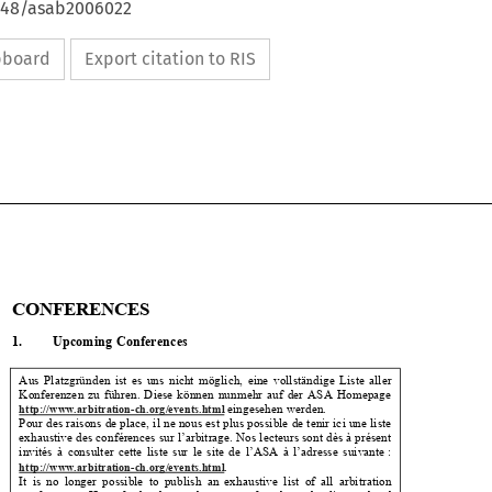
4648/asab2006022
ipboard
Export citation to RIS

CONFERENCES 

1.         Upcoming         Conferences         

Aus  Platzgründen  ist  es  uns  nicht  möglich,  eine  vollständige  Liste  aller  

Konferenzen  zu  führen.  Diese  können  nunmehr  auf  der  ASA  Homepage  


 eingesehen werden.  
http://www.arbitration-ch.org/events.html


Pour des raisons de place, il ne nous est
 plus possible de tenir ici une liste 


exhaustive des conférences sur l’arbitr
age. Nos lecteurs sont dès à présent 


invités  à  consulter  cette  liste  sur  le  
site  de  l’ASA  à  l’adresse  suivante  :  


.  
http://www.arbitration-ch.org/events.html

It  is  no  longer  possible  to  publish  an  exhaustive  list  of  all  arbitration  