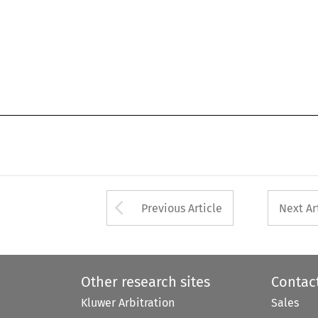
Arrow button used 
Previous Article
Next Ar
Other research sites
Contac
Kluwer Arbitration
Sales