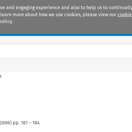
ive and engaging experience and also to help us to continually
 To learn more about how we use cookies, please view our
cookie
policy.
Manuals
Practice areas
s
2006
) pp.
181
–
184