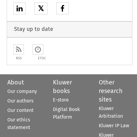
𝕏
Stay up to date
RSS
ETOC
About
Kluwer
Other
books
research
Our company
sites
E-store
Our authors
Kluwer
Digital Book
Our content
Arbitration
Platform
Our ethics
Kluwer IP Law
statement
Kluwer