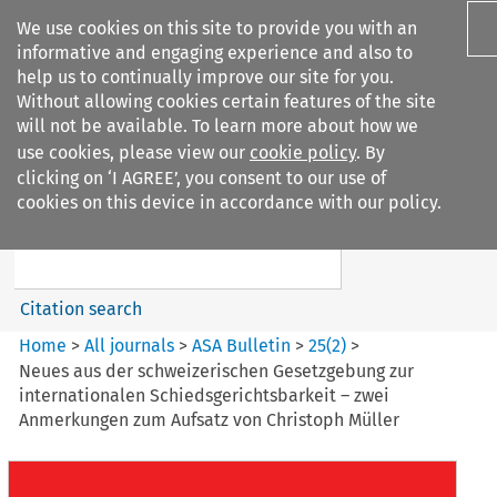
We use cookies on this site to provide you with an
informative and engaging experience and also to
help us to continually improve our site for you.
Without allowing cookies certain features of the site
will not be available. To learn more about how we
use cookies, please view our
cookie policy
. By
Search filters
clicking on ‘I AGREE’, you consent to our use of
Search content but
cookies on this device in accordance with our policy.
ASA Bulletin
Citation search
Home
>
All journals
>
ASA Bulletin
>
25
(
2
)
>
Neues aus der schweizerischen Gesetzgebung zur
internationalen Schiedsgerichtsbarkeit – zwei
Anmerkungen zum Aufsatz von Christoph Müller