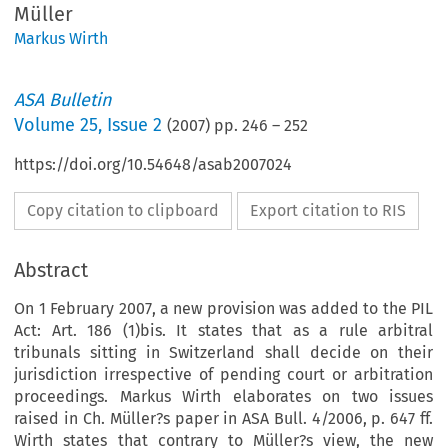
Müller
Markus Wirth
ASA Bulletin
Volume
25
,
Issue 2
(
2007
) pp.
246
–
252
https://doi.org/10.54648/asab2007024
Copy citation to clipboard
Export citation to RIS
Abstract
On 1 February 2007, a new provision was added to the PIL
Act: Art. 186 (1)bis. It states that as a rule arbitral
tribunals sitting in Switzerland shall decide on their
jurisdiction irrespective of pending court or arbitration
proceedings. Markus Wirth elaborates on two issues
raised in Ch. Müller?s paper in ASA Bull. 4/2006, p. 647 ff.
Wirth states that contrary to Müller?s view, the new