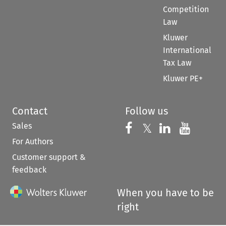
Competition
Law
Kluwer
International
Tax Law
Kluwer PE+
Contact
Follow us
Sales
Follow us on 
Follow us on Fac
𝕏
Follow us 
Follow
For Authors
Customer support &
feedback
When you have to be
right