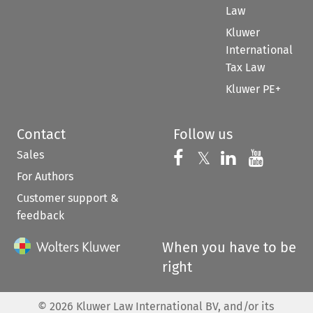
Law
Kluwer
International
Tax Law
Kluwer PE+
Contact
Follow us
Sales
Follow us on 
Follow us on Fac
𝕏
Follow us 
Follow
For Authors
Customer support &
feedback
When you have to be
right
©
2026
Kluwer Law International BV, and/or its