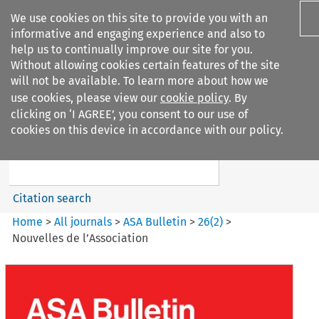
We use cookies on this site to provide you with an
informative and engaging experience and also to
help us to continually improve our site for you.
Without allowing cookies certain features of the site
will not be available. To learn more about how we
use cookies, please view our
cookie policy
. By
Search filters
clicking on ‘I AGREE’, you consent to our use of
Search content but
cookies on this device in accordance with our policy.
ASA Bulletin
Citation search
Home
>
All journals
>
ASA Bulletin
>
26
(
2
)
>
Nouvelles de l’Association