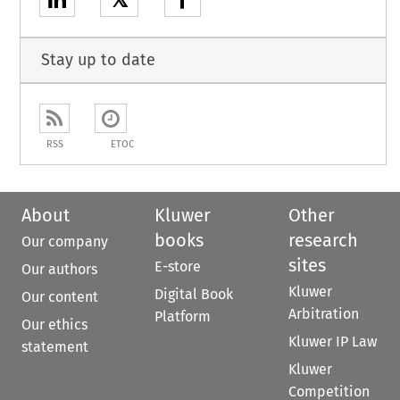
Stay up to date
RSS
ETOC
About
Kluwer
Other
books
research
Our company
sites
E-store
Our authors
Kluwer
Digital Book
Our content
Arbitration
Platform
Our ethics
Kluwer IP Law
statement
Kluwer
Competition