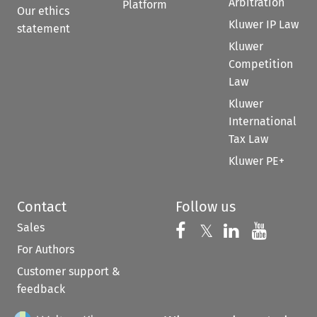
Arbitration
Platform
Our ethics
Kluwer IP Law
statement
Kluwer
Competition
Law
Kluwer
International
Tax Law
Kluwer PE+
Contact
Follow us
Sales
Follow us on 
Follow us on Fac
𝕏
Follow us 
Follow
For Authors
Customer support &
feedback