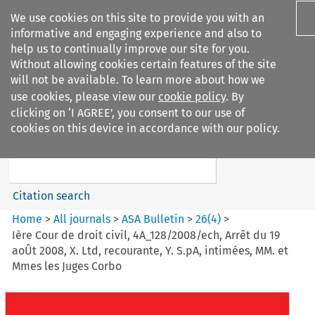
We use cookies on this site to provide you with an
informative and engaging experience and also to
help us to continually improve our site for you.
Without allowing cookies certain features of the site
will not be available. To learn more about how we
use cookies, please view our
cookie policy
. By
Search filters
clicking on ‘I AGREE’, you consent to our use of
Search content but
cookies on this device in accordance with our policy.
ASA Bulletin
Citation search
Home
>
All journals
>
ASA Bulletin
>
26
(
4
)
>
Ière Cour de droit civil, 4A_128/2008/ech, Arrêt du 19
aoÛt 2008, X. Ltd, recourante, Y. S.pA, intimées, MM. et
Mmes les Juges Corbo