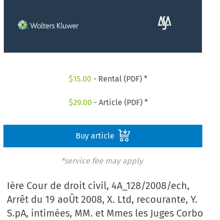
$
15.00
- Rental (PDF) *
$
29.00
- Article (PDF) *
Buy article
*service fee may apply
Ière Cour de droit civil, 4A_128/2008/ech,
Arrêt du 19 aoÛt 2008, X. Ltd, recourante, Y.
S.pA, intimées, MM. et Mmes les Juges Corbo