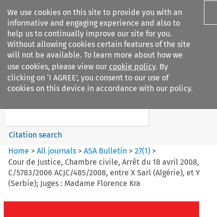
We use cookies on this site to provide you with an
informative and engaging experience and also to
help us to continually improve our site for you.
Without allowing cookies certain features of the site
will not be available. To learn more about how we
use cookies, please view our
cookie policy
. By
Search filters
clicking on ‘I AGREE’, you consent to our use of
Search content but
cookies on this device in accordance with our policy.
ASA Bulletin
Citation search
Home
>
All journals
>
ASA Bulletin
>
27
(
1
)
>
Cour de Justice, Chambre civile, Arrêt du 18 avril 2008,
C/5783/2006 ACJC/485/2008, entre X Sarl (Algérie), et Y
(Serbie); Juges : Madame Florence Kra