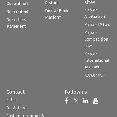
sites
E-store
Our authors
Kluwer
Digital Book
Our content
Arbitration
Platform
Our ethics
Kluwer IP Law
statement
Kluwer
Competition
Law
Kluwer
International
Tax Law
Kluwer PE+
Contact
Follow us
Sales
Follow us on 
Follow us on Fac
𝕏
Follow us 
Follow
For Authors
Customer support &