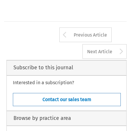
Arrow button us
Previous Article
A
Next Article
Subscribe to this journal
Interested in a subscription?
Contact our sales team
Browse by practice area