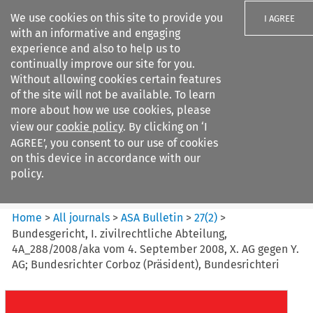
We use cookies on this site to provide you
I AGREE
with an informative and engaging
experience and also to help us to
continually improve our site for you.
Without allowing cookies certain features
of the site will not be available. To learn
Search filters
more about how we use cookies, please
Search content but
view our
cookie policy
. By clicking on ‘I
ASA Bulletin
AGREE’, you consent to our use of cookies
on this device in accordance with our
policy.
Citation search
Home
>
All journals
>
ASA Bulletin
>
27
(
2
)
>
Bundesgericht, I. zivilrechtliche Abteilung,
4A_288/2008/aka vom 4. September 2008, X. AG gegen Y.
AG; Bundesrichter Corboz (Präsident), Bundesrichteri