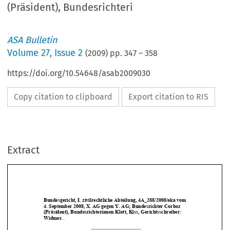
(Präsident), Bundesrichteri
ASA Bulletin
Volume
27
,
Issue 2
(
2009
) pp.
347
–
358
https://doi.org/10.54648/asab2009030
Copy citation to clipboard
Export citation to RIS
Extract
Bundesgericht, I. zivilrechtliche Abteilung, 4A_288
/2008/aka vom 
4. September 2008, X. AG gegen Y. AG; Bundesrichter
 Corboz 
(Präsident), Bundesrichterinnen Klett, Kiss, Gerich
tsschreiber: 
Widmer. 







Internes  Schiedsverfahren  (Schiedskonkordat)  –  Schi
edsspruch  teilweise 